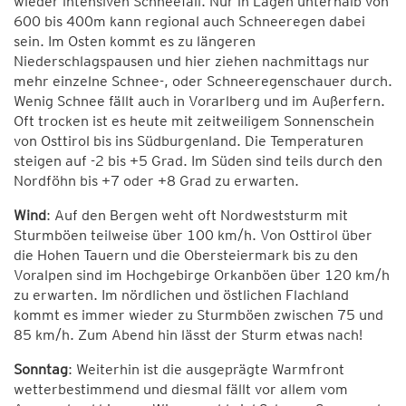
wieder intensiven Schneefall. Nur in Lagen unterhalb von
600 bis 400m kann regional auch Schneeregen dabei
sein. Im Osten kommt es zu längeren
Niederschlagspausen und hier ziehen nachmittags nur
mehr einzelne Schnee-, oder Schneeregenschauer durch.
Wenig Schnee fällt auch in Vorarlberg und im Außerfern.
Oft trocken ist es heute mit zeitweiligem Sonnenschein
von Osttirol bis ins Südburgenland. Die Temperaturen
steigen auf -2 bis +5 Grad. Im Süden sind teils durch den
Nordföhn bis +7 oder +8 Grad zu erwarten.
Wind
: Auf den Bergen weht oft Nordweststurm mit
Sturmböen teilweise über 100 km/h. Von Osttirol über
die Hohen Tauern und die Obersteiermark bis zu den
Voralpen sind im Hochgebirge Orkanböen über 120 km/h
zu erwarten. Im nördlichen und östlichen Flachland
kommt es immer wieder zu Sturmböen zwischen 75 und
85 km/h. Zum Abend hin lässt der Sturm etwas nach!
Sonntag
: Weiterhin ist die ausgeprägte Warmfront
wetterbestimmend und diesmal fällt vor allem vom