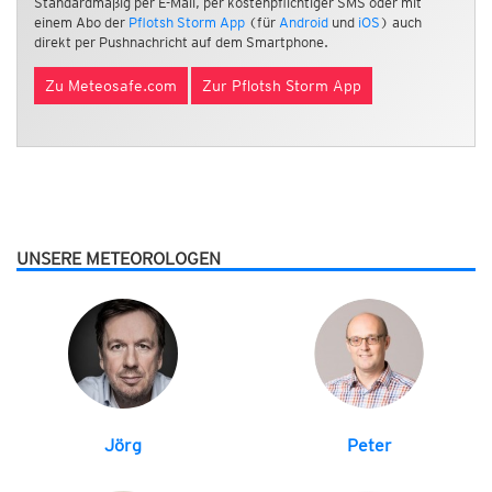
Standardmäßig per E-Mail, per kostenpflichtiger SMS oder mit
einem Abo der
Pflotsh Storm App
(für
Android
und
iOS
) auch
direkt per Pushnachricht auf dem Smartphone.
Zu Meteosafe.com
Zur Pflotsh Storm App
UNSERE METEOROLOGEN
Jörg
Peter