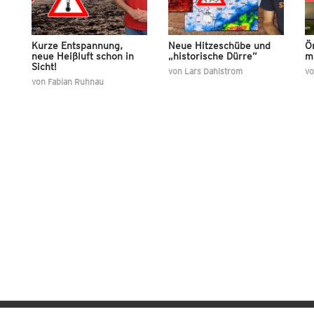
Kurze Entspannung,
Neue Hitzeschübe und
Ör
neue Heißluft schon in
„historische Dürre“
m
Sicht!
von
Lars Dahlstrom
v
von
Fabian Ruhnau