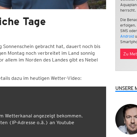
Aquaplan
herrscht.
iche Tage
Die Benac
erfolgen.
SMS oder
Android
u
Smartpho
g Sonnenschein gebracht hat, dauert noch bis
gen Montag noch verbreitet im Land sonnig
Zu Met
or allem im Norden des Landes gibt es Nebel
tails dazu im heutigen Wetter-Video:
UNSERE 
em Wetterkanal angezeigt bekommen.
en (IP-Adresse o.ä.) an Youtube