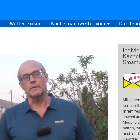
s
Wetterlexikon
Kachelmannwetter.com
Das Tea
Indivi
Kachel
Smart
Mit einem
können Si
Ihrem fes
sowohl au
Modelle b
halten, w
auch natü
Gewitter 