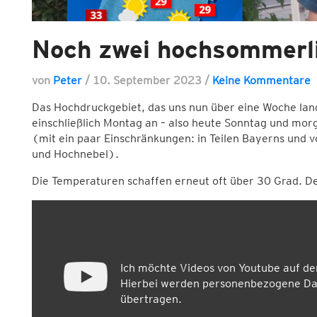
Noch zwei hochsommerl
von
Peter
/
10. September 2023
/
Keine Kommentare
Das Hochdruckgebiet, das uns nun über eine Woche lan
einschließlich Montag an – also heute Sonntag und mor
(mit ein paar Einschränkungen: in Teilen Bayerns und v
und Hochnebel).
Die Temperaturen schaffen erneut oft über 30 Grad. De
Ich möchte Videos von Youtube auf d
Hierbei werden personenbezogene Dat
übertragen.