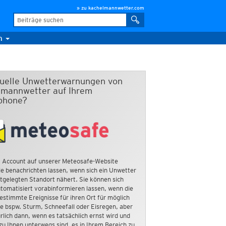
» zu kachelmannwetter.com
m
duelle Unwetterwarnungen von
mannwetter auf Ihrem
phone?
 Account auf unserer Meteosafe-Website
e benachrichten lassen, wenn sich ein Unwetter
tgelegten Standort nähert. Sie können sich
tomatisiert vorabinformieren lassen, wenn die
estimmte Ereignisse für ihren Ort für möglich
ie bspw. Sturm, Schneefall oder Eisregen, aber
rlich dann, wenn es tatsächlich ernst wird und
zu Ihnen unterwegs sind, es in Ihrem Bereich zu