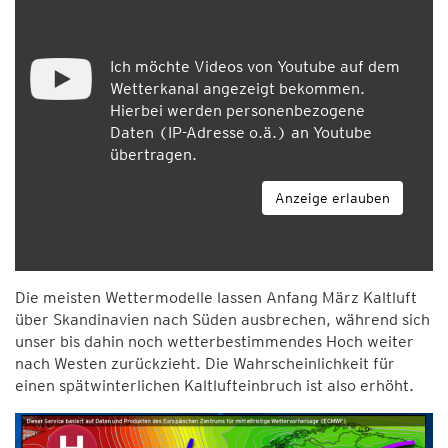
Ich möchte Videos von Youtube auf dem
Wetterkanal angezeigt bekommen.
Hierbei werden personenbezogene
Daten (IP-Adresse o.ä.) an Youtube
übertragen.
Anzeige erlauben
Die meisten Wettermodelle lassen Anfang März Kaltluft
über Skandinavien nach Süden ausbrechen, während sich
unser bis dahin noch wetterbestimmendes Hoch weiter
nach Westen zurückzieht. Die Wahrscheinlichkeit für
einen spätwinterlichen Kaltlufteinbruch ist also erhöht.