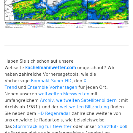
Haben Sie sich schon auf unsere
Webseite
kachelmannwetter.com
umgeschaut? Wir
haben zahlreiche Vorhersagetools, wie die
Vorhersage
Kompakt Super HD
, den
XL
Trend
und
Ensemble Vorhersagen
für jeden Ort.
Neben unseren
weltweiten Messwerten
mit
umfangreichem
Archiv
,
weltweiten Satellitenbildern
(mit
Archiv ab 1981) und der
weltweiten Blitzortung
finden
Sie neben dem
HD Regenradar
zahlreiche weitere von
uns entwickelte Radartools, wie beispielsweise
das
Stormtracking für Gewitter
oder unser
Sturzflut-Tool
!
Außerdem gibt es ein umfangreiches Angebot an