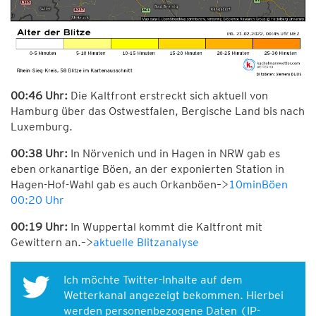
00:46 Uhr:
Die Kaltfront erstreckt sich aktuell von
Hamburg über das Ostwestfalen, Bergische Land bis nach
Luxemburg.
00:38 Uhr:
In Nörvenich und in Hagen in NRW gab es
eben orkanartige Böen, an der exponierten Station in
Hagen-Hof-Wahl gab es auch Orkanböen–>
10minBöen
00:20 Uhr
00:19 Uhr:
In Wuppertal kommt die Kaltfront mit
Gewittern an.–>
aktuelle Blitzanalyse
Ich möchte Twitter-Inhalte auf dem
Wetterkanal angezeigt bekommen. Hierbei
werden personenbezogene Daten (IP-