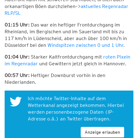
orkanartigen Böen durchziehen–>
aktuelles Regenradar
RLP/SL
01:15 Uhr:
Das war ein heftiger Frontdurchgang im
Rheinland, im Bergischen und im Sauerland mit bis zu
117 km/h in Lüdenscheid, aber auch über 100 km/h in
Düsseldorf bei den
Windspitzen zwischen 0 und 1 Uhr
.
01:04 Uhr:
Starker Kaltfrontdurchgang mit
roten Pixeln
im Regenradar
und Gewittern jetzt gleich in Hannover.
00:57 Uhr:
Heftiger Downburst vorhin in den
Niederlanden.
Ich möchte Twitter-Inhalte auf dem
Wetterkanal angezeigt bekommen. Hierbei
werden personenbezogene Daten (IP-
Adresse o.ä.) an Twitter übertragen.
Anzeige erlauben