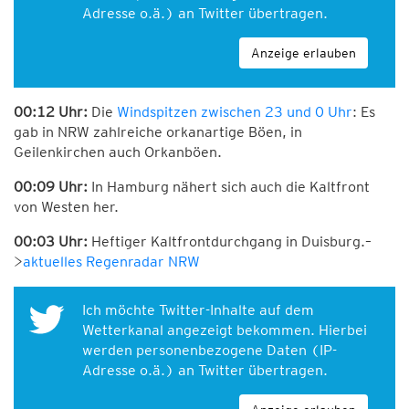
Adresse o.ä.) an Twitter übertragen.
Anzeige erlauben
00:12 Uhr:
Die
Windspitzen zwischen 23 und 0 Uhr
: Es
gab in NRW zahlreiche orkanartige Böen, in
Geilenkirchen auch Orkanböen.
00:09 Uhr:
In Hamburg nähert sich auch die Kaltfront
von Westen her.
00:03 Uhr:
Heftiger Kaltfrontdurchgang in Duisburg.–
>
aktuelles Regenradar NRW
Ich möchte Twitter-Inhalte auf dem
Wetterkanal angezeigt bekommen. Hierbei
werden personenbezogene Daten (IP-
Adresse o.ä.) an Twitter übertragen.