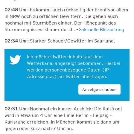
02:48 Uhr:
Es kommt auch rückseitig der Front vor allem
in NRW noch zu örtlichen Gewittern. Die gehen auch
nochmal mit Sturmböen einher. Der Höhepunkt des
Sturmereignisses ist aber durch. –>
aktuelle Blitzortung
02:34 Uhr:
Starker Schauer/Gewitter im Saarland.
Ich möchte Twitter-Inhalte auf dem
Wetterkanal angezeigt bekommen. Hierbei
werden personenbezogene Daten (IP-
Adresse o.ä.) an Twitter übertragen.
Anzeige erlauben
02:31 Uhr:
Nochmal ein kurzer Ausblick: Die Kaltfront
wird in etwa um 4 Uhr eine Linie Berlin – Leipzig –
Karlsruhe erreichen. In München kommt sie dann um
gegen oder kurz nach 7 Uhr an.