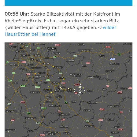
00:56 Uhr:
Starke Blitzaktivität mit der Kaltfront im
Rhein-Sieg-Kreis. Es hat sogar ein sehr starken Blitz
(wilder Hausrüttler) mit 143kA gegeben.–>
wilder
Hausrüttler bei Hennef