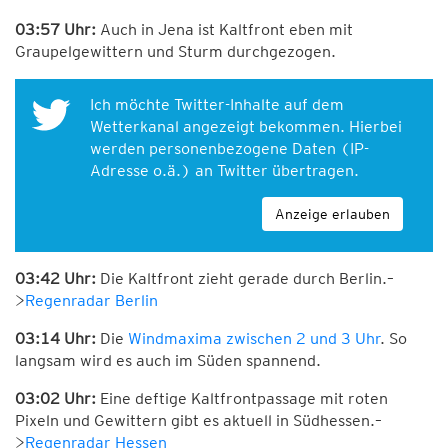
03:57 Uhr:
Auch in Jena ist Kaltfront eben mit
Graupelgewittern und Sturm durchgezogen.
Ich möchte Twitter-Inhalte auf dem
Wetterkanal angezeigt bekommen. Hierbei
werden personenbezogene Daten (IP-
Adresse o.ä.) an Twitter übertragen.
Anzeige erlauben
03:42 Uhr:
Die Kaltfront zieht gerade durch Berlin.–
>
Regenradar Berlin
03:14 Uhr:
Die
Windmaxima zwischen 2 und 3 Uhr
. So
langsam wird es auch im Süden spannend.
03:02 Uhr:
Eine deftige Kaltfrontpassage mit roten
Pixeln und Gewittern gibt es aktuell in Südhessen.–
>
Regenradar Hessen