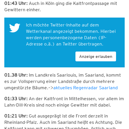
01:43 Uhr:
Auch in Köln ging die Kaltfrontpassage mit
Gewittern einher.
Ich möchte Twitter-Inhalte auf dem
Wetterkanal angezeigt bekommen. Hierbei
werden personenbezogene Daten (IP-
Adresse o.ä.) an Twitter übertragen.
Anzeige erlauben
01.38 Uhr:
Im Landkreis Saarlouis, im Saarland, kommt
es zur Vollsperrung einer Landstraße durch mehrere
umgestürzte Bäume.–>
aktuelles Regenradar Saarland
01:33 Uhr:
An der Kaltfront in Mittelhessen, vor allem im
Lahn-Dill-Kreis sind noch einige Gewitter mit dabei.
01:21 Uhr:
Gut ausgeprägt ist die Front derzeit in
Rheinland-Pfalz. Auch im Saarland heißt es Achtung. Die
Kaltfront kann mit schweren Sturmböen, örtlich auch