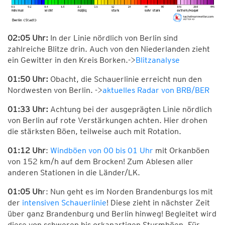
02:05 Uhr:
In der Linie nördlich von Berlin sind
zahlreiche Blitze drin. Auch von den Niederlanden zieht
ein Gewitter in den Kreis Borken.->
Blitzanalyse
01:50 Uhr:
Obacht, die Schauerlinie erreicht nun den
Nordwesten von Berlin. ->
aktuelles Radar von BRB/BER
01:33 Uhr:
Achtung bei der ausgeprägten Linie nördlich
von Berlin auf rote Verstärkungen achten. Hier drohen
die stärksten Böen, teilweise auch mit Rotation.
01:12 Uhr
:
Windböen von 00 bis 01 Uhr
mit Orkanböen
von 152 km/h auf dem Brocken! Zum Ablesen aller
anderen Stationen in die Länder/LK.
01:05 Uh
r: Nun geht es im Norden Brandenburgs los mit
der
intensiven Schauerlinie
! Diese zieht in nächster Zeit
über ganz Brandenburg und Berlin hinweg! Begleitet wird
diese von schweren bis orkanartigen Sturmböen. Für