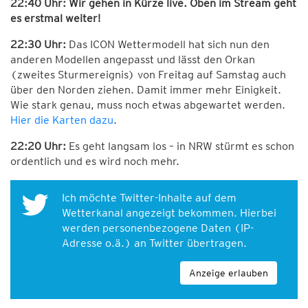
22:40 Uhr: Wir gehen in Kürze live. Oben im Stream geht
es erstmal weiter!
22:30 Uhr:
Das ICON Wettermodell hat sich nun den
anderen Modellen angepasst und lässt den Orkan
(zweites Sturmereignis) von Freitag auf Samstag auch
über den Norden ziehen. Damit immer mehr Einigkeit.
Wie stark genau, muss noch etwas abgewartet werden.
Hier die Karten dazu
.
22:20 Uhr:
Es geht langsam los – in NRW stürmt es schon
ordentlich und es wird noch mehr.
Ich möchte Twitter-Inhalte auf dem
Wetterkanal angezeigt bekommen. Hierbei
werden personenbezogene Daten (IP-
Adresse o.ä.) an Twitter übertragen.
Anzeige erlauben