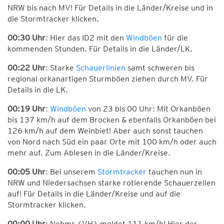
NRW bis nach MV! Für Details in die Länder/Kreise und in
die Stormtracker klicken.
00:30 Uhr
: Hier das ID2 mit den
Windböen
für die
kommenden Stunden. Für Details in die Länder/LK.
00:22 Uhr
: Starke
Schauerlinien
samt schweren bis
regional orkanartigen Sturmböen ziehen durch MV. Für
Details in die LK.
00:19 Uhr
:
Windböen
von 23 bis 00 Uhr: Mit Orkanböen
bis 137 km/h auf dem Brocken & ebenfalls Orkanböen bei
126 km/h auf dem Weinbiet! Aber auch sonst tauchen
von Nord nach Süd ein paar Orte mit 100 km/h oder auch
mehr auf. Zum Ablesen in die Länder/Kreise.
00:05 Uhr
: Bei unserem
Stormtracker
tauchen nun in
NRW und Niedersachsen starke rotierende Schauerzellen
auf! Für Details in die Länder/Kreise und auf die
Stormtracker klicken.
00:00 Uhr
: Nehms (VH) meldet 111 km/h! Hier der