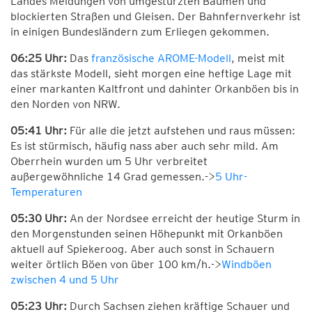
Landes Meldungen von umgestürzten Bäumen und
blockierten Straßen und Gleisen. Der Bahnfernverkehr ist
in einigen Bundesländern zum Erliegen gekommen.
06:25 Uhr:
Das
französische AROME-Modell
, meist mit
das stärkste Modell, sieht morgen eine heftige Lage mit
einer markanten Kaltfront und dahinter Orkanböen bis in
den Norden von NRW.
05:41 Uhr:
Für alle die jetzt aufstehen und raus müssen:
Es ist stürmisch, häufig nass aber auch sehr mild. Am
Oberrhein wurden um 5 Uhr verbreitet
außergewöhnliche 14 Grad gemessen.->
5 Uhr-
Temperaturen
05:30 Uhr:
An der Nordsee erreicht der heutige Sturm in
den Morgenstunden seinen Höhepunkt mit Orkanböen
aktuell auf Spiekeroog. Aber auch sonst in Schauern
weiter örtlich Böen von über 100 km/h.->
Windböen
zwischen 4 und 5 Uhr
05:23 Uhr:
Durch Sachsen ziehen kräftige Schauer und