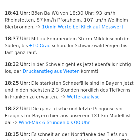
18:41 Uhr:
Böen Ba-Wü von 18:30 Uhr: 93 km/h
Rheinstetten, 87 km/h Pforzheim, 107 km/h Weilheim-
Bierbronnen. ->
10min Werte bei Klick auf Messwert
18:37 Uhr:
Mit aufkommendem Sturm Mildeinschub im
Süden, bis
+10 Grad
schon. Im Schwarzwald Regen bis
fast ganz rauf.
18:32 Uhr:
In der Schweiz geht es jetzt ebenfalls richtig
los, der
Druckanstieg aus Westen
kommt!
18:25 Uhr:
Die stärksten Schneefälle sind in Bayern jetzt
und in den nächsten 2-3 Stunden nördlich des Tiefkerns
in Franken zu erwarten. ->
Wetteranalyse
18:22 Uhr:
Die ganz frische und letzte Prognose vor
Ereignis für Bayern hier aus unserem 1×1 km Modell ist
da! ->
Wind-Max 6 Stunden bis 00 Uhr
18:15 Uhr:
Es schneit an der Nordflanke des Tiefs nun