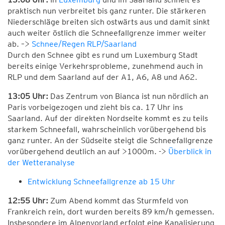
praktisch nun verbreitet bis ganz runter. Die stärkeren
Niederschläge breiten sich ostwärts aus und damit sinkt
auch weiter östlich die Schneefallgrenze immer weiter
ab. –>
Schnee/Regen RLP/Saarland
Durch den Schnee gibt es rund um Luxemburg Stadt
bereits einige Verkehrsprobleme, zunehmend auch in
RLP und dem Saarland auf der A1, A6, A8 und A62.
13:05 Uhr:
Das Zentrum von Bianca ist nun nördlich an
Paris vorbeigezogen und zieht bis ca. 17 Uhr ins
Saarland. Auf der direkten Nordseite kommt es zu teils
starkem Schneefall, wahrscheinlich vorübergehend bis
ganz runter. An der Südseite steigt die Schneefallgrenze
vorübergehend deutlich an auf >1000m. ->
Überblick in
der Wetteranalyse
Entwicklung Schneefallgrenze ab 15 Uhr
12:55 Uhr:
Zum Abend kommt das Sturmfeld von
Frankreich rein, dort wurden bereits 89 km/h gemessen.
Insbesondere im Alpenvorland erfolgt eine Kanalisierung