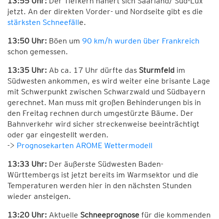
13:55 Uhr:
Der Tiefkern nähert sich Saarland/ Süd-Lux
jetzt. An der direkten Vorder- und Nordseite gibt es die
stärksten Schneefäll
e.
13:50 Uhr:
Böen um
90 km/h wurden über Frankreich
schon gemessen.
13:35 Uhr:
Ab ca. 17 Uhr dürfte das
Sturmfeld
im
Südwesten ankommen, es wird weiter eine brisante Lage
mit Schwerpunkt zwischen Schwarzwald und Südbayern
gerechnet. Man muss mit großen Behinderungen bis in
den Freitag rechnen durch umgestürzte Bäume. Der
Bahnverkehr wird sicher streckenweise beeinträchtigt
oder gar eingestellt werden.
->
Prognosekarten AROME Wettermodell
13:33 Uhr:
Der äußerste Südwesten Baden-
Württembergs ist jetzt bereits im Warmsektor und die
Temperaturen werden hier in den nächsten Stunden
wieder ansteigen.
13:20 Uhr:
Aktuelle
Schneeprognose
für die kommenden