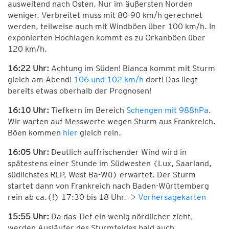
ausweitend nach Osten. Nur im äußersten Norden
weniger. Verbreitet muss mit 80-90 km/h gerechnet
werden, teilweise auch mit Windböen über 100 km/h. In
exponierten Hochlagen kommt es zu Orkanböen über
120 km/h.
16:22 Uhr:
Achtung im Süden! Bianca kommt mit Sturm
gleich am Abend!
106 und 102 km/h
dort! Das liegt
bereits etwas oberhalb der Prognosen!
16:10 Uhr:
Tiefkern im Bereich
Schengen mit 988hPa
.
Wir warten auf Messwerte wegen Sturm aus Frankreich.
Böen kommen
hier
gleich rein.
16:05 Uhr:
Deutlich auffrischender Wind wird in
spätestens einer Stunde im Südwesten (Lux, Saarland,
südlichstes RLP, West Ba-Wü) erwartet. Der Sturm
startet dann von Frankreich nach Baden-Württemberg
rein ab ca.(!) 17:30 bis 18 Uhr. ->
Vorhersagekarten
15:55 Uhr:
Da das Tief ein wenig nördlicher zieht,
werden Ausläufer des Sturmfeldes bald auch