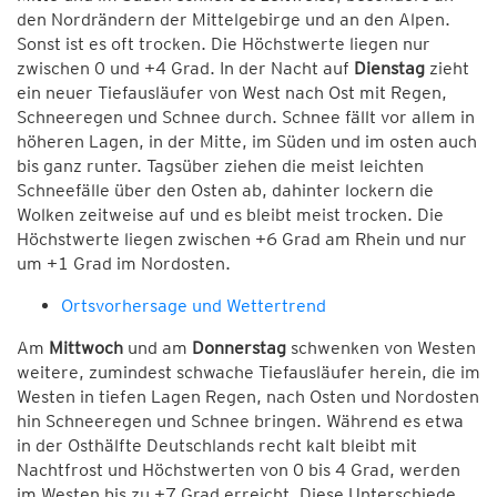
den Nordrändern der Mittelgebirge und an den Alpen.
Sonst ist es oft trocken. Die Höchstwerte liegen nur
zwischen 0 und +4 Grad. In der Nacht auf
Dienstag
zieht
ein neuer Tiefausläufer von West nach Ost mit Regen,
Schneeregen und Schnee durch. Schnee fällt vor allem in
höheren Lagen, in der Mitte, im Süden und im osten auch
bis ganz runter. Tagsüber ziehen die meist leichten
Schneefälle über den Osten ab, dahinter lockern die
Wolken zeitweise auf und es bleibt meist trocken. Die
Höchstwerte liegen zwischen +6 Grad am Rhein und nur
um +1 Grad im Nordosten.
Ortsvorhersage und Wettertrend
Am
Mittwoch
und am
Donnerstag
schwenken von Westen
weitere, zumindest schwache Tiefausläufer herein, die im
Westen in tiefen Lagen Regen, nach Osten und Nordosten
hin Schneeregen und Schnee bringen. Während es etwa
in der Osthälfte Deutschlands recht kalt bleibt mit
Nachtfrost und Höchstwerten von 0 bis 4 Grad, werden
im Westen bis zu +7 Grad erreicht. Diese Unterschiede