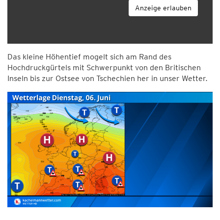
Anzeige erlauben
Das kleine Höhentief mogelt sich am Rand des
Hochdruckgürtels mit Schwerpunkt von den Britischen
Inseln bis zur Ostsee von Tschechien her in unser Wetter.