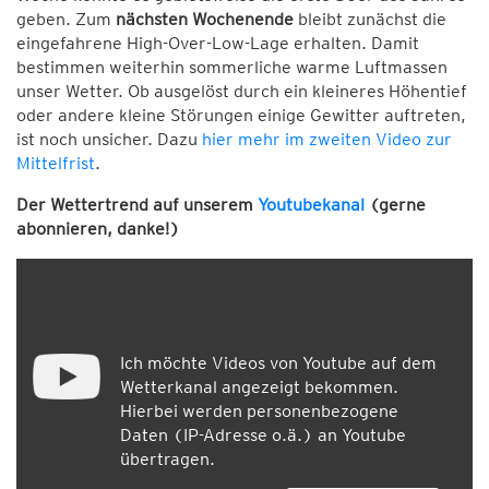
geben. Zum
nächsten Wochenende
bleibt zunächst die
eingefahrene High-Over-Low-Lage erhalten. Damit
bestimmen weiterhin sommerliche warme Luftmassen
unser Wetter. Ob ausgelöst durch ein kleineres Höhentief
oder andere kleine Störungen einige Gewitter auftreten,
ist noch unsicher. Dazu
hier mehr im zweiten Video zur
Mittelfrist
.
Der Wettertrend auf unserem
Youtubekanal
(gerne
abonnieren, danke!)
Ich möchte Videos von Youtube auf dem
Wetterkanal angezeigt bekommen.
Hierbei werden personenbezogene
Daten (IP-Adresse o.ä.) an Youtube
übertragen.