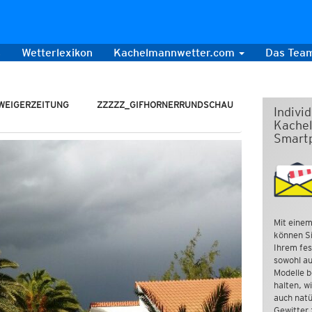
s
Wetterlexikon
Kachelmannwetter.com
Das Tea
WEIGERZEITUNG
ZZZZZ_GIFHORNERRUNDSCHAU
Indivi
Kachel
Smart
Mit einem
können Si
Ihrem fes
sowohl au
Modelle b
halten, w
auch natü
Gewitter 