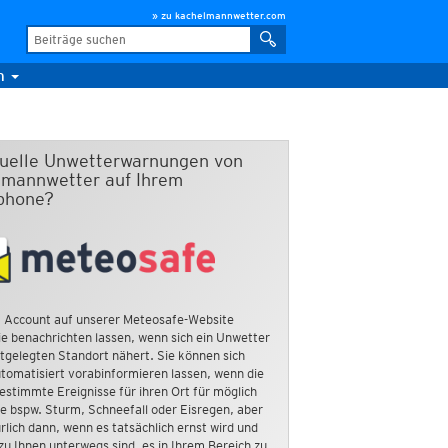
» zu kachelmannwetter.com
m
duelle Unwetterwarnungen von
mannwetter auf Ihrem
phone?
 Account auf unserer Meteosafe-Website
e benachrichten lassen, wenn sich ein Unwetter
tgelegten Standort nähert. Sie können sich
tomatisiert vorabinformieren lassen, wenn die
estimmte Ereignisse für ihren Ort für möglich
ie bspw. Sturm, Schneefall oder Eisregen, aber
rlich dann, wenn es tatsächlich ernst wird und
zu Ihnen unterwegs sind, es in Ihrem Bereich zu