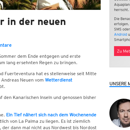
Aquaplan
herrscht.
 in der neuen
Die Benac
erfolgen.
SMS oder
Android
u
Smartpho
ntare
Zu Met
e Sommer dem Ende entgegen und erste
 um lang ersehnten Regen zu bringen.
d Fuerteventura hat es stellenweise seit Mitte
ns Andreas Neuen vom
Wetterdienst
UNSERE 
bt.
f den Kanarischen Inseln und genossen bisher
he.
Ein Tief nähert sich nach dem Wochenende
ch von La Palma zu liegen. Es ist ziemlich
d, der dann mal nicht aus Nordwest bis Nordost