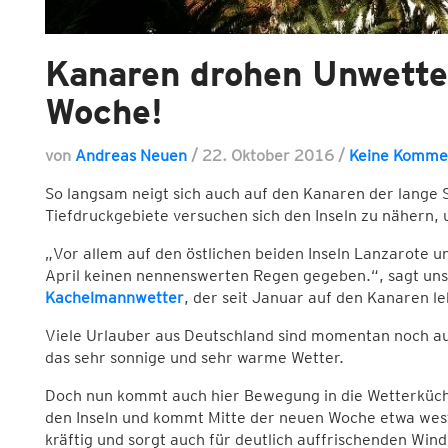
Kanaren drohen Unwetter
Woche!
von
Andreas Neuen
/
22. Oktober 2016
/
Keine Komme
So langsam neigt sich auch auf den Kanaren der lang
Tiefdruckgebiete versuchen sich den Inseln zu nähern,
„Vor allem auf den östlichen beiden Inseln Lanzarote un
April keinen nennenswerten Regen gegeben.“, sagt u
Kachelmannwetter
, der seit Januar auf den Kanaren le
Viele Urlauber aus Deutschland sind momentan noch au
das sehr sonnige und sehr warme Wetter.
Doch nun kommt auch hier Bewegung in die Wetterküc
den Inseln und kommt Mitte der neuen Woche etwa westli
kräftig und sorgt auch für deutlich auffrischenden Win