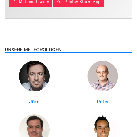
Zu Meteosafe.com
Zur Pflotsh Storm App
UNSERE METEOROLOGEN
Jörg
Peter