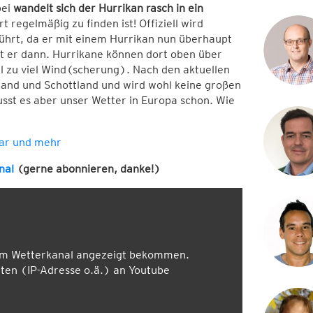
bei
wandelt sich der Hurrikan rasch in ein
rt regelmäßig zu finden ist! Offiziell wird
hrt, da er mit einem Hurrikan nun überhaupt
st er dann. Hurrikane können dort oben über
l zu viel Wind(scherung). Nach den aktuellen
land und Schottland und wird wohl keine großen
sst es aber unser Wetter in Europa schon. Wie
dar und mehr
nal
(gerne abonnieren, danke!)
em Wetterkanal angezeigt bekommen.
en (IP-Adresse o.ä.) an Youtube