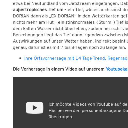
etwa bei Neufundland vom Jetstream eingefangen. Da
außertropisches Tief um
– ein Tief, wie es auch sonst do
DORIAN dann als „EX-DORIAN“ in den Wetterkarten gefü
nichts mehr am Hut – ein stinknormales (Sturm-)Tief i
dem kalten Wasser nicht überleben, zudem herrscht vie
Berechnungen liegt das Tief dann irgendwo zwischen Is
Auswirkungen auf unser Wetter haben, indirekt beeinflu
genau, dafür ist es mit 7 bis 8 Tagen noch zu lange hin.
Ihre Ortsvorhersage mit 14 Tage-Trend, Regenra
Die Vorhersage in einem Video auf unserem
Youtubeka
Ich möchte Videos von Youtube auf d
Hierbei werden personenbezogene Dat
übertragen.