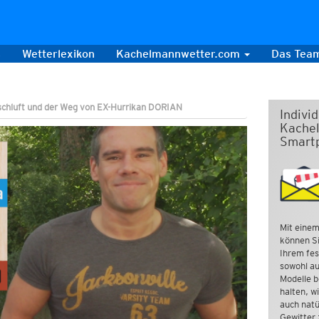
s
Wetterlexikon
Kachelmannwetter.com
Das Tea
rischluft und der Weg von EX-Hurrikan DORIAN
Indivi
Kachel
Smart
Mit einem
können Si
Ihrem fes
sowohl au
Modelle b
halten, w
auch natü
Gewitter 