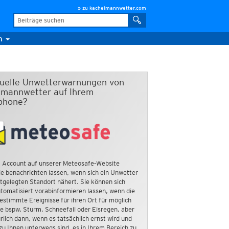
» zu kachelmannwetter.com
m
duelle Unwetterwarnungen von
mannwetter auf Ihrem
phone?
 Account auf unserer Meteosafe-Website
e benachrichten lassen, wenn sich ein Unwetter
tgelegten Standort nähert. Sie können sich
tomatisiert vorabinformieren lassen, wenn die
estimmte Ereignisse für ihren Ort für möglich
ie bspw. Sturm, Schneefall oder Eisregen, aber
rlich dann, wenn es tatsächlich ernst wird und
zu Ihnen unterwegs sind, es in Ihrem Bereich zu