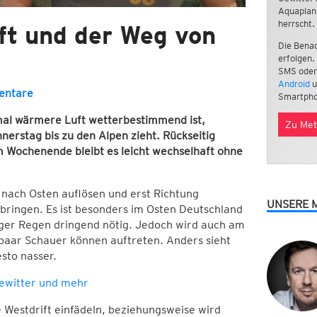
Aquaplan
herrscht.
uft und der Weg von
Die Benac
erfolgen.
SMS oder
Android
u
entare
Smartpho
mal wärmere Luft wetterbestimmend ist,
Zu Met
nerstag bis zu den Alpen zieht. Rückseitig
 Wochenende bleibt es leicht wechselhaft ohne
g nach Osten auflösen und erst Richtung
UNSERE 
ringen. Es ist besonders im Osten Deutschland
ebiger Regen dringend nötig. Jedoch wird auch am
aar Schauer können auftreten. Anders sieht
sto nasser.
Gewitter und mehr
e Westdrift einfädeln, beziehungsweise wird