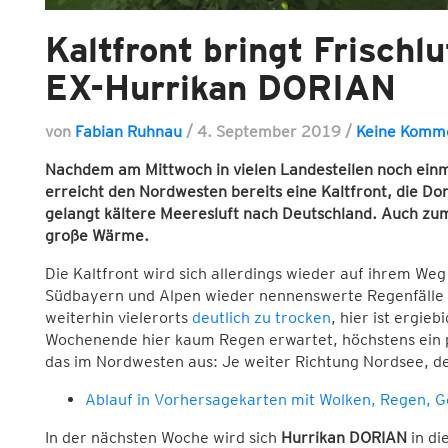
Kaltfront bringt Frischl
EX-Hurrikan DORIAN
von
Fabian Ruhnau
/
4. September 2019
/
Keine Komm
Nachdem am Mittwoch in vielen Landesteilen noch ein
erreicht den Nordwesten bereits eine Kaltfront, die Don
gelangt kältere Meeresluft nach Deutschland. Auch zum
große Wärme.
Die Kaltfront wird sich allerdings wieder auf ihrem We
Südbayern und Alpen wieder nennenswerte Regenfälle b
weiterhin vielerorts
deutlich zu trocken
, hier ist ergi
Wochenende hier kaum Regen erwartet, höchstens ein p
das im Nordwesten aus: Je weiter Richtung Nordsee, de
Ablauf in Vorhersagekarten mit Wolken, Regen, 
In der nächsten Woche wird sich
Hurrikan DORIAN
in di