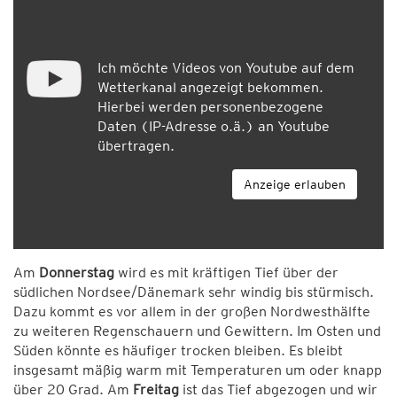
Ich möchte Videos von Youtube auf dem
Wetterkanal angezeigt bekommen.
Hierbei werden personenbezogene
Daten (IP-Adresse o.ä.) an Youtube
übertragen.
Anzeige erlauben
Am
Donnerstag
wird es mit kräftigen Tief über der
südlichen Nordsee/Dänemark sehr windig bis stürmisch.
Dazu kommt es vor allem in der großen Nordwesthälfte
zu weiteren Regenschauern und Gewittern. Im Osten und
Süden könnte es häufiger trocken bleiben. Es bleibt
insgesamt mäßig warm mit Temperaturen um oder knapp
über 20 Grad. Am
Freitag
ist das Tief abgezogen und wir