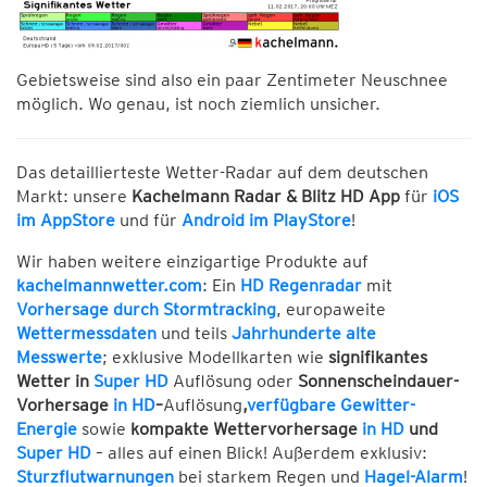
Gebietsweise sind also ein paar Zentimeter Neuschnee
möglich. Wo genau, ist noch ziemlich unsicher.
Das detaillierteste Wetter-Radar auf dem deutschen
Markt: unsere
Kachelmann Radar & Blitz HD App
für
iOS
im AppStore
und für
Android im PlayStore
!
Wir haben weitere einzigartige Produkte auf
kachelmannwetter.com
: Ein
HD Regenradar
mit
Vorhersage durch Stormtracking
, europaweite
Wettermessdaten
und teils
Jahrhunderte alte
Messwerte
; exklusive Modellkarten wie
signifikantes
Wetter in
Super HD
Auflösung oder
Sonnenscheindauer-
Vorhersage
in HD
–
Auflösung
,
verfügbare Gewitter-
Energie
sowie
kompakte Wettervorhersage
in HD
und
Super HD
– alles auf einen Blick! Außerdem exklusiv:
Sturzflutwarnungen
bei starkem Regen und
Hagel-Alarm
!