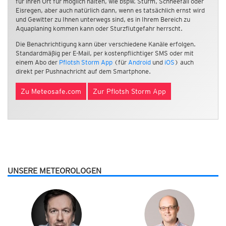
für ihren Ort für möglich halten, wie bspw. Sturm, Schneefall oder
Eisregen, aber auch natürlich dann, wenn es tatsächlich ernst wird
und Gewitter zu Ihnen unterwegs sind, es in Ihrem Bereich zu
Aquaplaning kommen kann oder Sturzflutgefahr herrscht.
Die Benachrichtigung kann über verschiedene Kanäle erfolgen.
Standardmäßig per E-Mail, per kostenpflichtiger SMS oder mit
einem Abo der
Pflotsh Storm App
(für
Android
und
iOS
) auch
direkt per Pushnachricht auf dem Smartphone.
Zu Meteosafe.com
Zur Pflotsh Storm App
UNSERE METEOROLOGEN