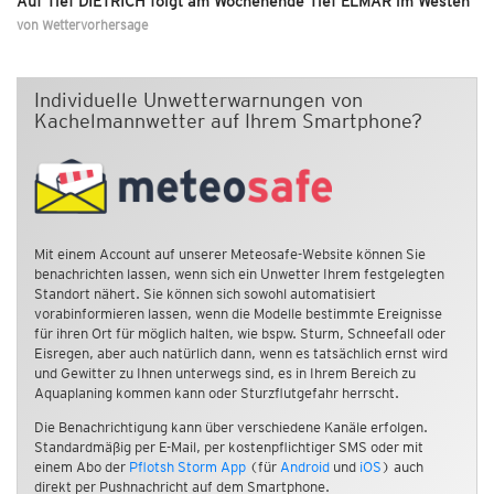
Auf Tief DIETRICH folgt am Wochenende Tief ELMAR im Westen
von
Wettervorhersage
Individuelle Unwetterwarnungen von
Kachelmannwetter auf Ihrem Smartphone?
Mit einem Account auf unserer Meteosafe-Website können Sie
benachrichten lassen, wenn sich ein Unwetter Ihrem festgelegten
Standort nähert. Sie können sich sowohl automatisiert
vorabinformieren lassen, wenn die Modelle bestimmte Ereignisse
für ihren Ort für möglich halten, wie bspw. Sturm, Schneefall oder
Eisregen, aber auch natürlich dann, wenn es tatsächlich ernst wird
und Gewitter zu Ihnen unterwegs sind, es in Ihrem Bereich zu
Aquaplaning kommen kann oder Sturzflutgefahr herrscht.
Die Benachrichtigung kann über verschiedene Kanäle erfolgen.
Standardmäßig per E-Mail, per kostenpflichtiger SMS oder mit
einem Abo der
Pflotsh Storm App
(für
Android
und
iOS
) auch
direkt per Pushnachricht auf dem Smartphone.