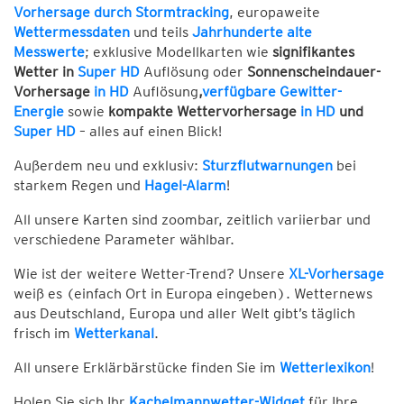
Vorhersage durch Stormtracking
, europaweite
Wettermessdaten
und teils
Jahrhunderte alte
Messwerte
; exklusive Modellkarten wie
signifikantes
Wetter in
Super HD
Auflösung oder
Sonnenscheindauer-
Vorhersage
in HD
Auflösung
,
verfügbare Gewitter-
Energie
sowie
kompakte Wettervorhersage
in HD
und
Super HD
– alles auf einen Blick!
Außerdem neu und exklusiv:
Sturzflutwarnungen
bei
starkem Regen und
Hagel-Alarm
!
All unsere Karten sind zoombar, zeitlich variierbar und
verschiedene Parameter wählbar.
Wie ist der weitere Wetter-Trend? Unsere
XL-Vorhersage
weiß es (einfach Ort in Europa eingeben). Wetternews
aus Deutschland, Europa und aller Welt gibt’s täglich
frisch im
Wetterkanal
.
All unsere Erklärbärstücke finden Sie im
Wetterlexikon
!
Holen Sie sich Ihr
Kachelmannwetter-Widget
für Ihre