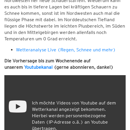
Nordwesten her neue Schauerstaffeln. Wiederum kann
es auch bis in tiefere Lagen bei kräftigen Schauern zu
Schnee kommen, sonst ist im Nordwesten auch mal die
flüssige Phase mit dabei. Im Norddeutschen Tiefland
liegen die Höchstwerte im leichten Plusbereich, im Süden
und in den Mittelgebirgen werden allenfalls noch
Temperaturen um 0 Grad erreicht.
Wetteranalyse Live (Regen, Schnee und mehr)
Die Vorhersage bis zum Wochenende auf
unserem
Youtubekanal
(gerne abonnieren, danke!)
Ich möchte Videos von Youtube auf dem
Wetterkanal angezeigt bekommen.
Hierbei werden personenbezogene
Daten (IP-Adresse o.ä.) an Youtube
übertragen.