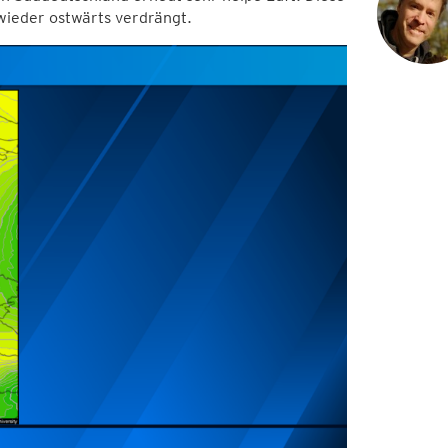
wieder ostwärts verdrängt.