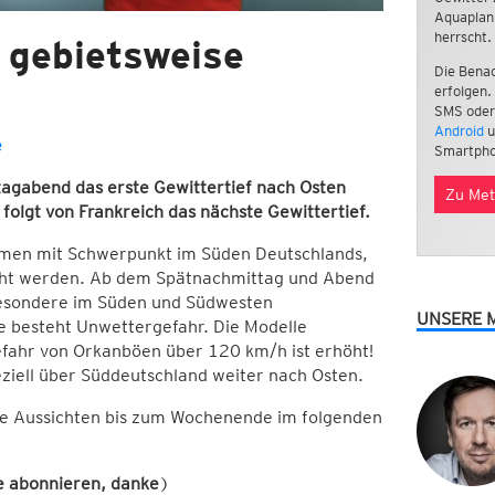
Aquaplan
herrscht.
 gebietsweise
Die Benac
erfolgen.
SMS oder
Android
u
e
Smartpho
agabend das erste Gewittertief nach Osten
Zu Met
folgt von Frankreich das nächste Gewittertief.
mmen mit Schwerpunkt im Süden Deutschlands,
icht werden. Ab dem Spätnachmittag und Abend
sbesondere im Süden und Südwesten
UNSERE 
te besteht Unwettergefahr. Die Modelle
Gefahr von Orkanböen über 120 km/h ist erhöht!
ziell über Süddeutschland weiter nach Osten.
ie Aussichten bis zum Wochenende im folgenden
 abonnieren, danke
)