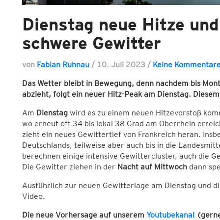
Dienstag neue Hitze und
schwere Gewitter
von
Fabian Ruhnau
/
10. Juli 2023
/
Keine Kommentar
Das Wetter bleibt in Bewegung, denn nachdem bis Mont
abzieht, folgt ein neuer Hitz-Peak am Dienstag. Diesem 
Am
Dienstag
wird es zu einem neuen Hitzevorstoß ko
wo erneut oft 34 bis lokal 38 Grad am Oberrhein erre
zieht ein neues Gewittertief von Frankreich heran. In
Deutschlands, teilweise aber auch bis in die Landesmit
berechnen einige intensive Gewittercluster, auch die 
Die Gewitter ziehen in der
Nacht auf Mittwoch
dann spe
Ausführlich zur neuen Gewitterlage am Dienstag und d
Video.
Die neue Vorhersage auf unserem
Youtubekanal
(gerne