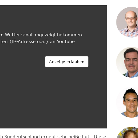
em Wetterkanal angezeigt bekommen.
en (IP-Adresse o.ä.) an Youtube
Anzeige erlauben
h Süddeutschland erneut sehr heiße Luft. Diese