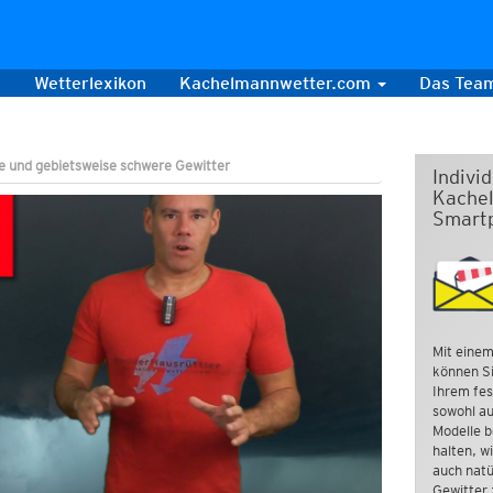
s
Wetterlexikon
Kachelmannwetter.com
Das Tea
e und gebietsweise schwere Gewitter
Indivi
Kachel
Smart
Mit einem
können Si
Ihrem fes
sowohl au
Modelle b
halten, w
auch natü
Gewitter 