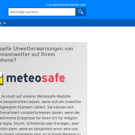
» zu kachelmannwetter.com
m
duelle Unwetterwarnungen von
mannwetter auf Ihrem
phone?
 Account auf unserer Meteosafe-Website
e benachrichten lassen, wenn sich ein Unwetter
tgelegten Standort nähert. Sie können sich
tomatisiert vorabinformieren lassen, wenn die
estimmte Ereignisse für ihren Ort für möglich
ie bspw. Sturm, Schneefall oder Eisregen, aber
rlich dann, wenn es tatsächlich ernst wird und
zu Ihnen unterwegs sind, es in Ihrem Bereich zu