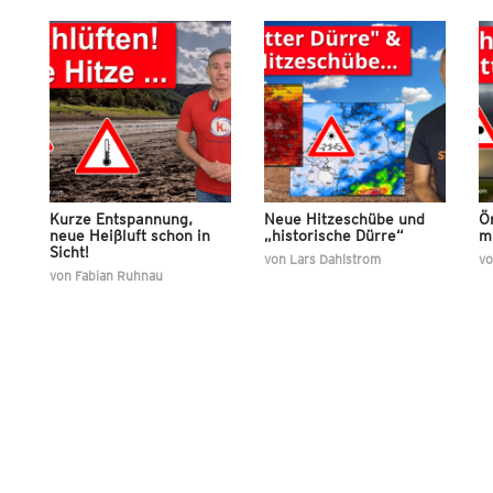
Kurze Entspannung,
Neue Hitzeschübe und
Ör
neue Heißluft schon in
„historische Dürre“
m
Sicht!
von
Lars Dahlstrom
v
von
Fabian Ruhnau