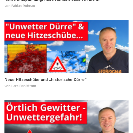
von
Fabian Ruhnau
Neue Hitzeschübe und „historische Dürre“
von
Lars Dahlstrom