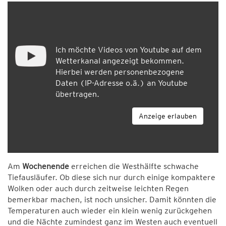
Ich möchte Videos von Youtube auf dem
Wetterkanal angezeigt bekommen.
Hierbei werden personenbezogene
Daten (IP-Adresse o.ä.) an Youtube
übertragen.
Anzeige erlauben
Am
Wochenende
erreichen die Westhälfte schwache
Tiefausläufer. Ob diese sich nur durch einige kompaktere
Wolken oder auch durch zeitweise leichten Regen
bemerkbar machen, ist noch unsicher. Damit könnten die
Temperaturen auch wieder ein klein wenig zurückgehen
und die Nächte zumindest ganz im Westen auch eventuell