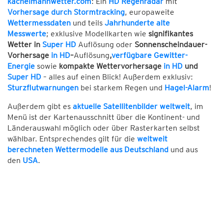
kachelmannwetter.com
: Ein
HD Regenradar
mit
Vorhersage durch Stormtracking
, europaweite
Wettermessdaten
und teils
Jahrhunderte alte
Messwerte
; exklusive Modellkarten wie
signifikantes
Wetter in
Super HD
Auflösung oder
Sonnenscheindauer-
Vorhersage
in HD
–
Auflösung
,
verfügbare Gewitter-
Energie
sowie
kompakte Wettervorhersage
in HD
und
Super HD
– alles auf einen Blick! Außerdem exklusiv:
Sturzflutwarnungen
bei starkem Regen und
Hagel-Alarm
!
Außerdem gibt es
aktuelle Satellitenbilder weltweit
, im
Menü ist der Kartenausschnitt über die Kontinent- und
Länderauswahl möglich oder über Rasterkarten selbst
wählbar. Entsprechendes gilt für die
weltweit
berechneten Wettermodelle aus Deutschland
und aus
den
USA
.