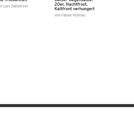
20er, Nachtfrost,
on
Lars Dahlstrom
Kaltfront verhungert
von
Fabian Ruhnau