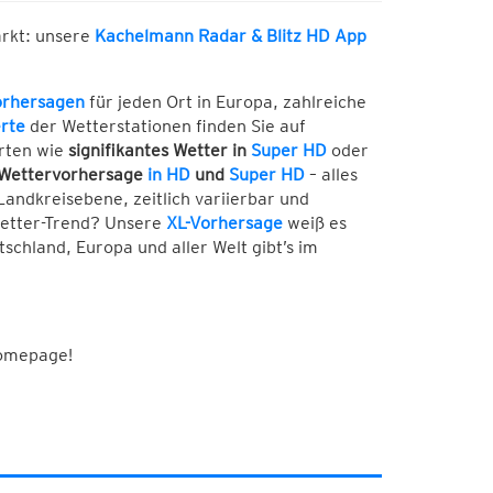
arkt: unsere
Kachelmann Radar & Blitz HD App
orhersagen
für jeden Ort in Europa, zahlreiche
rte
der Wetterstationen finden Sie auf
rten wie
signifikantes Wetter in
Super HD
oder
Wettervorhersage
in HD
und
Super HD
– alles
Landkreisebene, zeitlich variierbar und
Wetter-Trend? Unsere
XL-Vorhersage
weiß es
chland, Europa und aller Welt gibt’s im
Homepage!