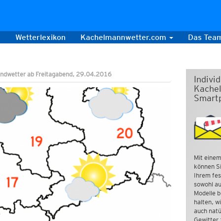
s
Wetterlexikon
Kachelmannwetter.com
Das Tea
ndwetter ab Freitagabend, 29.04.2016
Indivi
Kachel
Smart
Mit einem
können Si
Ihrem fes
sowohl au
Modelle b
halten, w
auch natü
Gewitter 