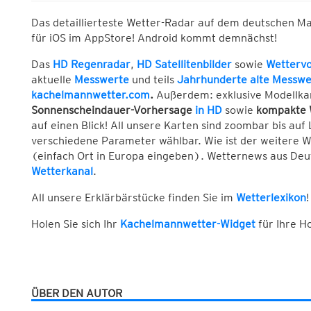
Das detaillierteste Wetter-Radar auf dem deutschen M
für iOS im AppStore! Android kommt demnächst!
Das
HD Regenradar
,
HD Satellitenbilder
sowie
Wetterv
aktuelle
Messwerte
und teils
Jahrhunderte alte Messwe
kachelmannwetter.com
.
Außerdem: exklusive Modellka
Sonnenscheindauer-Vorhersage
in HD
sowie
kompakte 
auf einen Blick! All unsere Karten sind zoombar bis auf 
verschiedene Parameter wählbar. Wie ist der weitere 
(einfach Ort in Europa eingeben). Wetternews aus Deuts
Wetterkanal
.
All unsere Erklärbärstücke finden Sie im
Wetterlexikon
!
Holen Sie sich Ihr
Kachelmannwetter-Widget
für Ihre 
ÜBER DEN AUTOR