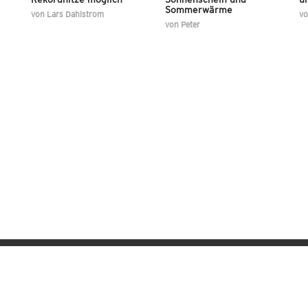
Sommerwärme
von
Lars Dahlstrom
v
von
Peter
Wetter-Apps für iOS & Android
Datenschutz
Privacy-Manager