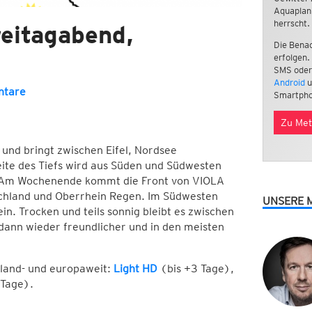
Aquaplan
herrscht.
eitagabend,
Die Benac
erfolgen.
SMS oder
Android
u
ntare
Smartpho
Zu Met
und bringt zwischen Eifel, Nordsee
eite des Tiefs wird aus Süden und Südwesten
. Am Wochenende kommt die Front von VIOLA
chland und Oberrhein Regen. Im Südwesten
UNSERE 
in. Trocken und teils sonnig bleibt es zwischen
dann wieder freundlicher und in den meisten
hland- und europaweit:
Light HD
(bis +3 Tage),
 Tage).