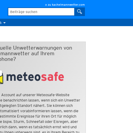
» zu kachelmannwetter.com
m
duelle Unwetterwarnungen von
mannwetter auf Ihrem
phone?
 Account auf unserer Meteosafe-Website
e benachrichten lassen, wenn sich ein Unwetter
tgelegten Standort nähert. Sie können sich
tomatisiert vorabinformieren lassen, wenn die
estimmte Ereignisse für ihren Ort für möglich
ie bspw. Sturm, Schneefall oder Eisregen, aber
rlich dann, wenn es tatsächlich ernst wird und
zu Ihnen unterwegs sind, es in Ihrem Bereich zu