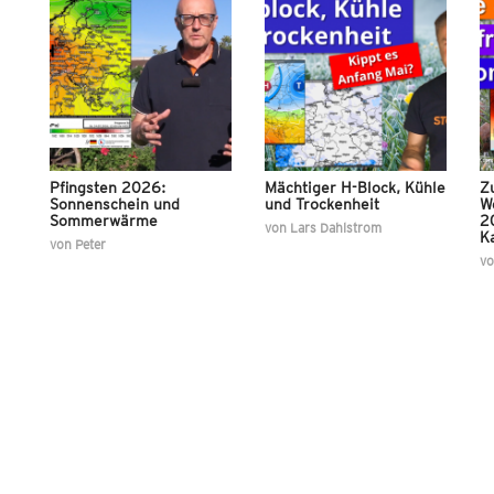
Pfingsten 2026:
Mächtiger H-Block, Kühle
Z
Sonnenschein und
und Trockenheit
W
Sommerwärme
20
von
Lars Dahlstrom
Ka
von
Peter
v