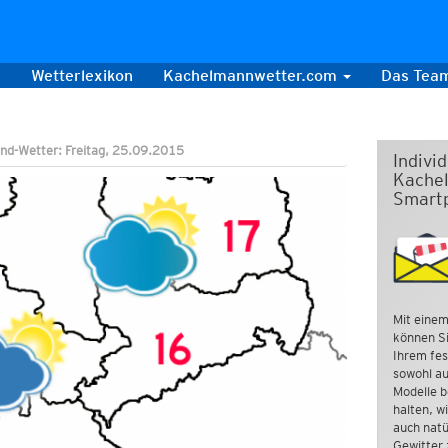
s
Wetterlexikon
Kachelmannwetter.com
Das Tea
nd-Wetter: Freitag, 25.09.2015
Indivi
Kachel
Smart
Mit einem
können Si
Ihrem fes
sowohl au
Modelle b
halten, w
auch natü
Gewitter 