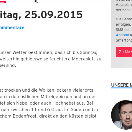
Aquaplan
herrscht.
itag, 25.09.2015
Die Benac
erfolgen.
Kommentare
SMS oder
Android
u
Smartpho
Zu Met
ser Wetter bestimmen, das sich bis Sonntag
 weiterhin gebietsweise feuchtere Meeresluft zu
ei sind.
UNSERE 
et trocken und die Wolken lockern vielerorts
nnen in den östlichen Mittelgebirgen und an der
det sich Nebel oder auch Hochnebel aus. Bei
gen zwischen 11 und 6 Grad. Im Süden und in
ichem Bodenfrost, direkt an den Küsten bleibt