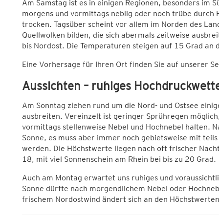
Am Samstag ist es in einigen Regionen, besonders im S
morgens und vormittags neblig oder noch trübe durch H
trocken. Tagsüber scheint vor allem im Norden des Land
Quellwolken bilden, die sich abermals zeitweise ausbre
bis Nordost. Die Temperaturen steigen auf 15 Grad an 
Eine Vorhersage für Ihren Ort finden Sie auf unserer S
Aussichten – ruhiges Hochdruckwett
Am Sonntag ziehen rund um die Nord- und Ostsee einige
ausbreiten. Vereinzelt ist geringer Sprühregen möglich,
vormittags stellenweise Nebel und Hochnebel halten. N
Sonne, es muss aber immer noch gebietsweise mit teils
werden. Die Höchstwerte liegen nach oft frischer Nacht
18, mit viel Sonnenschein am Rhein bei bis zu 20 Grad.
Auch am Montag erwartet uns ruhiges und voraussichtl
Sonne dürfte nach morgendlichem Nebel oder Hochnebe
frischem Nordostwind ändert sich an den Höchstwerte