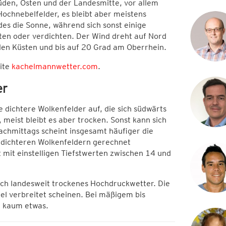
üden, Osten und der Landesmitte, vor allem
ochnebelfelder, es bleibt aber meistens
es die Sonne, während sich sonst einige
iten oder verdichten. Der Wind dreht auf Nord
den Küsten und bis auf 20 Grad am Oberrhein.
eite
kachelmannwetter.com
.
er
 dichtere Wolkenfelder auf, die sich südwärts
 meist bleibt es aber trocken. Sonst kann sich
achmittags scheint insgesamt häufiger die
 dichteren Wolkenfeldern gerechnet
 mit einstelligen Tiefstwerten zwischen 14 und
ich landesweit trockenes Hochdruckwetter. Die
l verbreitet scheinen. Bei mäßigem bis
n kaum etwas.