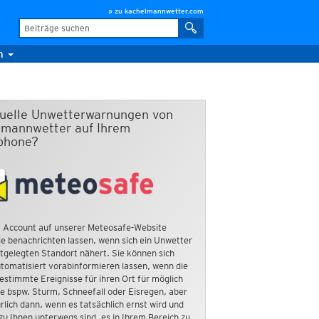
» zu kachelmannwetter.com
m
duelle Unwetterwarnungen von
mannwetter auf Ihrem
phone?
 Account auf unserer Meteosafe-Website
e benachrichten lassen, wenn sich ein Unwetter
tgelegten Standort nähert. Sie können sich
tomatisiert vorabinformieren lassen, wenn die
estimmte Ereignisse für ihren Ort für möglich
ie bspw. Sturm, Schneefall oder Eisregen, aber
rlich dann, wenn es tatsächlich ernst wird und
zu Ihnen unterwegs sind, es in Ihrem Bereich zu