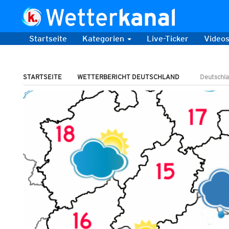
Startseite
Kategorien
Live-Ticker
Video
STARTSEITE
WETTERBERICHT DEUTSCHLAND
Deutschla