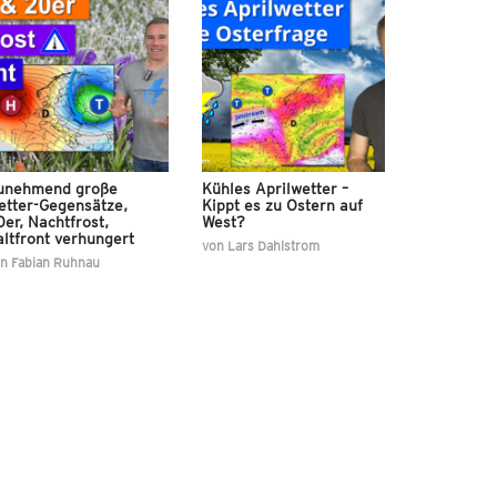
unehmend große
Kühles Aprilwetter –
etter-Gegensätze,
Kippt es zu Ostern auf
er, Nachtfrost,
West?
ltfront verhungert
von
Lars Dahlstrom
on
Fabian Ruhnau