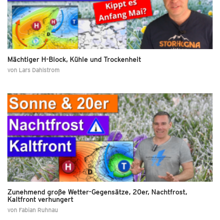
Mächtiger H-Block, Kühle und Trockenheit
von
Lars Dahlstrom
Zunehmend große Wetter-Gegensätze, 20er, Nachtfrost,
Kaltfront verhungert
von
Fabian Ruhnau