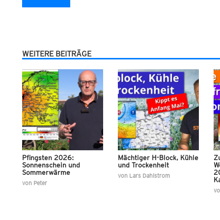
WEITERE BEITRÄGE
Pfingsten 2026:
Mächtiger H-Block, Kühle
Z
Sonnenschein und
und Trockenheit
W
Sommerwärme
20
von
Lars Dahlstrom
Ka
von
Peter
v