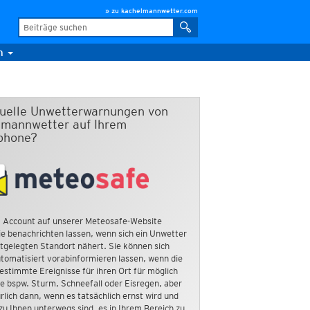
» zu kachelmannwetter.com
m
duelle Unwetterwarnungen von
mannwetter auf Ihrem
phone?
 Account auf unserer Meteosafe-Website
e benachrichten lassen, wenn sich ein Unwetter
tgelegten Standort nähert. Sie können sich
tomatisiert vorabinformieren lassen, wenn die
estimmte Ereignisse für ihren Ort für möglich
ie bspw. Sturm, Schneefall oder Eisregen, aber
rlich dann, wenn es tatsächlich ernst wird und
zu Ihnen unterwegs sind, es in Ihrem Bereich zu