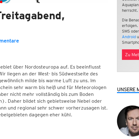
Aquaplan
herrscht.
reitagabend,
Die Benac
erfolgen.
SMS oder
Android
u
mentare
Smartpho
Zu Met
ebiet über Nordosteuropa auf. Es beeinflusst
r liegen an der West- bis Südwestseite des
gewöhnlich milde bis warme Luft zu uns. Im
chein sehr warm bis heiß und für Meteorologen
UNSERE 
 aber nicht mehr vollständig bis zum Boden
. Daher bildet sich gebietsweise Nebel oder
nn und regional sehr schwer vorherzusagen ist.
Nebelgebieten dagegen eher kühl.