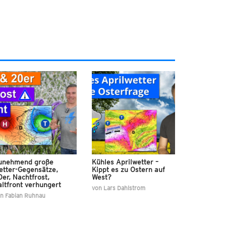
unehmend große
Kühles Aprilwetter –
etter-Gegensätze,
Kippt es zu Ostern auf
er, Nachtfrost,
West?
ltfront verhungert
von
Lars Dahlstrom
on
Fabian Ruhnau