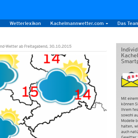
s
Wetterlexikon
Kachelmannwetter.com
Das Tea
nd-Wetter ab Freitagabend, 30.10.2015
Indivi
Kachel
Smart
Mit einem
können Si
Ihrem fes
sowohl au
Modelle b
halten, w
auch natü
Gewitter 