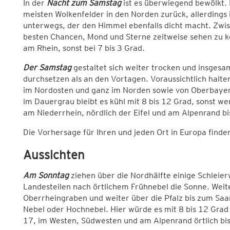
In der
Nacht zum Samstag
ist es überwiegend bewölkt. 
meisten Wolkenfelder in den Norden zurück, allerdings 
unterwegs, der den Himmel ebenfalls dicht macht. Zwi
besten Chancen, Mond und Sterne zeitweise sehen zu kön
am Rhein, sonst bei 7 bis 3 Grad.
Der Samstag
gestaltet sich weiter trocken und insgesam
durchsetzen als an den Vortagen. Voraussichtlich halte
im Nordosten und ganz im Norden sowie von Oberbayern
im Dauergrau bleibt es kühl mit 8 bis 12 Grad, sonst wer
am Niederrhein, nördlich der Eifel und am Alpenrand bi
Die Vorhersage für Ihren und jeden Ort in Europa finde
Aussichten
Am Sonntag
ziehen über die Nordhälfte einige Schleier
Landesteilen nach örtlichem Frühnebel die Sonne. Wei
Oberrheingraben und weiter über die Pfalz bis zum Saa
Nebel oder Hochnebel. Hier würde es mit 8 bis 12 Grad 
17, im Westen, Südwesten und am Alpenrand örtlich bis