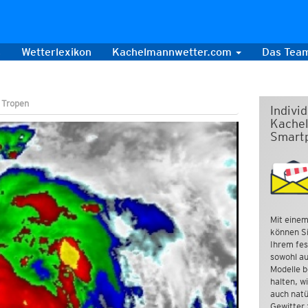
s
Wetterlexikon
Kachelmannwetter.com
Das Tea
n Tropen
Indivi
Kachel
Smart
Mit einem
können Si
Ihrem fes
sowohl au
Modelle b
halten, w
auch natü
Gewitter 