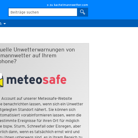
» zu kachelmannwetter.com
m
duelle Unwetterwarnungen von
mannwetter auf Ihrem
phone?
 Account auf unserer Meteosafe-Website
e benachrichten lassen, wenn sich ein Unwetter
tgelegten Standort nähert. Sie können sich
tomatisiert vorabinformieren lassen, wenn die
estimmte Ereignisse für ihren Ort für möglich
ie bspw. Sturm, Schneefall oder Eisregen, aber
rlich dann, wenn es tatsächlich ernst wird und
zu Ihnen unterwegs sind, es in Ihrem Bereich zu