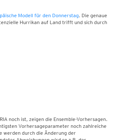
päische Modell für den Donnerstag
. Die genaue
zielle Hurrikan auf Land trifft und sich durch
IA noch ist, zeigen die Ensemble-Vorhersagen.
htigsten Vorhersageparameter noch zahlreiche
se werden durch die Änderung der
ündeter Abweichungen wird so z.B. der