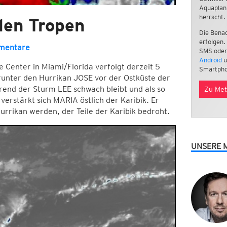
Aquaplan
herrscht.
den Tropen
Die Benac
erfolgen.
mentare
SMS oder
Android
u
ne Center in Miami/Florida verfolgt derzeit 5
Smartpho
runter den Hurrikan JOSE vor der Ostküste der
end der Sturm LEE schwach bleibt und als so
Zu Met
erstärkt sich MARIA östlich der Karibik. Er
rikan werden, der Teile der Karibik bedroht.
UNSERE 