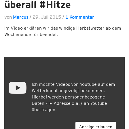
überall #Hitze
von
Marcus
/
29. Juli 2015
/
1 Kommentar
Im Video erklären wir das windige Herbstwetter ab dem
Wochenende für beendet.
Ich möchte Videos von Youtube auf dem
Wetterkanal angezeigt bekommen.
Hierbei werden personenbezogene
Daten (IP-Adresse o.ä.) an Youtube
übertragen.
Anzeige erlauben