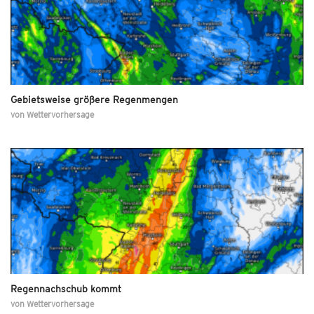
Gebietsweise größere Regenmengen
von
Wettervorhersage
Regennachschub kommt
von
Wettervorhersage