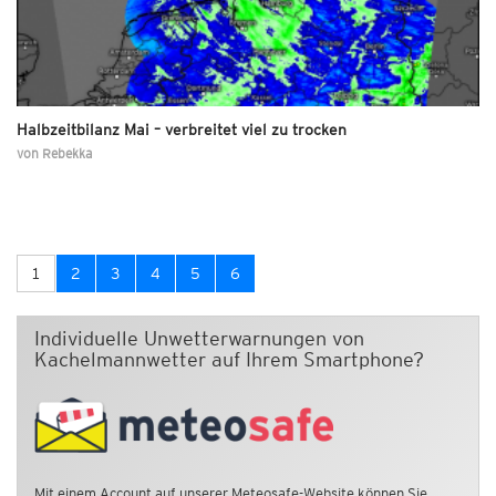
Halbzeitbilanz Mai – verbreitet viel zu trocken
von
Rebekka
1
2
3
4
5
6
Individuelle Unwetterwarnungen von
Kachelmannwetter auf Ihrem Smartphone?
Mit einem Account auf unserer Meteosafe-Website können Sie