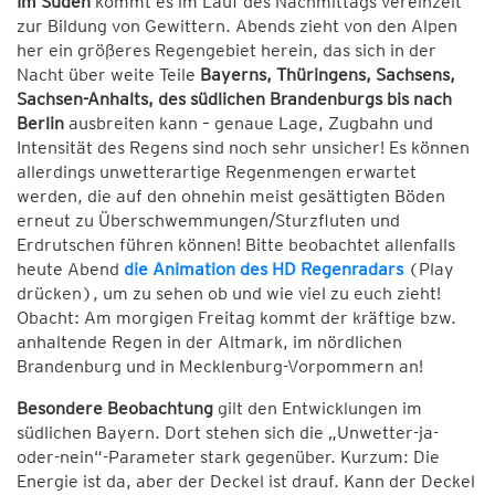
Im Süden
kommt es im Lauf des Nachmittags vereinzelt
zur Bildung von Gewittern. Abends zieht von den Alpen
her ein größeres Regengebiet herein, das sich in der
Nacht über weite Teile
Bayerns, Thüringens, Sachsens,
Sachsen-Anhalts, des südlichen Brandenburgs bis nach
Berlin
ausbreiten kann – genaue Lage, Zugbahn und
Intensität des Regens sind noch sehr unsicher! Es können
allerdings unwetterartige Regenmengen erwartet
werden, die auf den ohnehin meist gesättigten Böden
erneut zu Überschwemmungen/Sturzfluten und
Erdrutschen führen können! Bitte beobachtet allenfalls
heute Abend
die Animation des HD Regenradars
(Play
drücken), um zu sehen ob und wie viel zu euch zieht!
Obacht: Am morgigen Freitag kommt der kräftige bzw.
anhaltende Regen in der Altmark, im nördlichen
Brandenburg und in Mecklenburg-Vorpommern an!
Besondere Beobachtung
gilt den Entwicklungen im
südlichen Bayern. Dort stehen sich die „Unwetter-ja-
oder-nein“-Parameter stark gegenüber. Kurzum: Die
Energie ist da, aber der Deckel ist drauf. Kann der Deckel