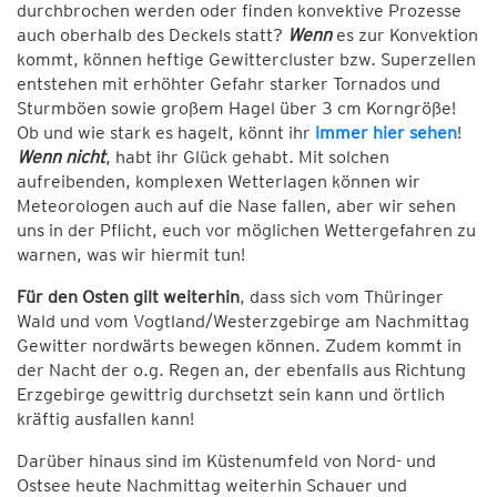
durchbrochen werden oder finden konvektive Prozesse
auch oberhalb des Deckels statt?
Wenn
es zur Konvektion
kommt, können heftige Gewittercluster bzw. Superzellen
entstehen mit erhöhter Gefahr starker Tornados und
Sturmböen sowie großem Hagel über 3 cm Korngröße!
Ob und wie stark es hagelt, könnt ihr
immer hier sehen
!
Wenn nicht
, habt ihr Glück gehabt. Mit solchen
aufreibenden, komplexen Wetterlagen können wir
Meteorologen auch auf die Nase fallen, aber wir sehen
uns in der Pflicht, euch vor möglichen Wettergefahren zu
warnen, was wir hiermit tun!
Für den Osten gilt weiterhin
, dass sich vom Thüringer
Wald und vom Vogtland/Westerzgebirge am Nachmittag
Gewitter nordwärts bewegen können. Zudem kommt in
der Nacht der o.g. Regen an, der ebenfalls aus Richtung
Erzgebirge gewittrig durchsetzt sein kann und örtlich
kräftig ausfallen kann!
Darüber hinaus sind im Küstenumfeld von Nord- und
Ostsee heute Nachmittag weiterhin Schauer und