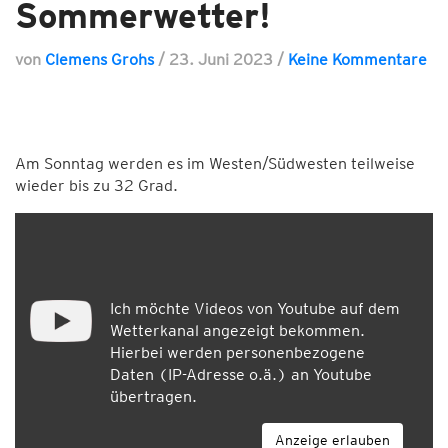
Sommerwetter!
von
Clemens Grohs
/
23. Juni 2023
/
Keine Kommentare
Am Sonntag werden es im Westen/Südwesten teilweise
wieder bis zu 32 Grad.
Ich möchte Videos von Youtube auf dem
Wetterkanal angezeigt bekommen.
Hierbei werden personenbezogene
Daten (IP-Adresse o.ä.) an Youtube
übertragen.
Anzeige erlauben