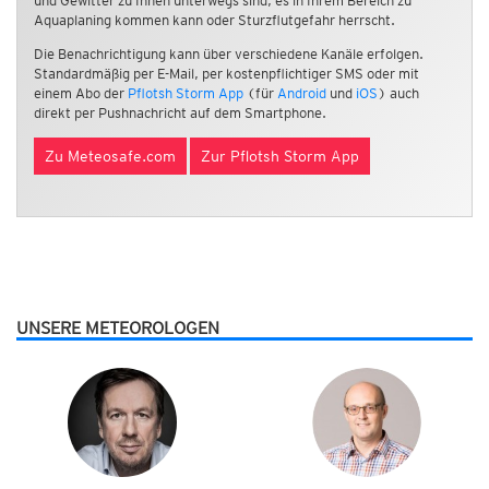
und Gewitter zu Ihnen unterwegs sind, es in Ihrem Bereich zu
Aquaplaning kommen kann oder Sturzflutgefahr herrscht.
Die Benachrichtigung kann über verschiedene Kanäle erfolgen.
Standardmäßig per E-Mail, per kostenpflichtiger SMS oder mit
einem Abo der
Pflotsh Storm App
(für
Android
und
iOS
) auch
direkt per Pushnachricht auf dem Smartphone.
Zu Meteosafe.com
Zur Pflotsh Storm App
UNSERE METEOROLOGEN