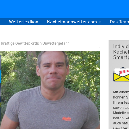
s
Wetterlexikon
Kachelmannwetter.com
Das Tea
 kräftige Gewitter, örtlich Unwettergefahr
Indivi
Kachel
Smart
Mit einem
können Si
Ihrem fes
sowohl au
Modelle b
halten, w
auch natü
Gewitter 