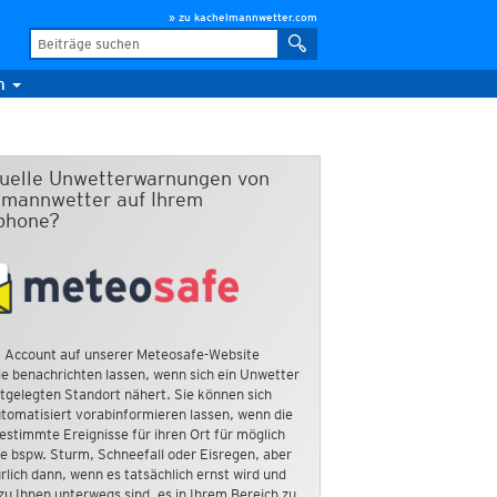
» zu kachelmannwetter.com
m
duelle Unwetterwarnungen von
mannwetter auf Ihrem
phone?
 Account auf unserer Meteosafe-Website
e benachrichten lassen, wenn sich ein Unwetter
tgelegten Standort nähert. Sie können sich
tomatisiert vorabinformieren lassen, wenn die
estimmte Ereignisse für ihren Ort für möglich
ie bspw. Sturm, Schneefall oder Eisregen, aber
rlich dann, wenn es tatsächlich ernst wird und
zu Ihnen unterwegs sind, es in Ihrem Bereich zu