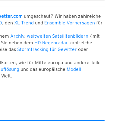
etter.com
umgeschaut? Wir haben zahlreiche
D
, den
XL Trend
und
Ensemble Vorhersagen
für
chem
Archiv
,
weltweiten Satellitenbildern
(mit
 Sie neben dem
HD Regenradar
zahlreiche
eise das
Stormtracking für Gewitter
oder
arten, wie für Mitteleuropa und andere Teile
uflösung
und das europäische
Modell
 Welt.