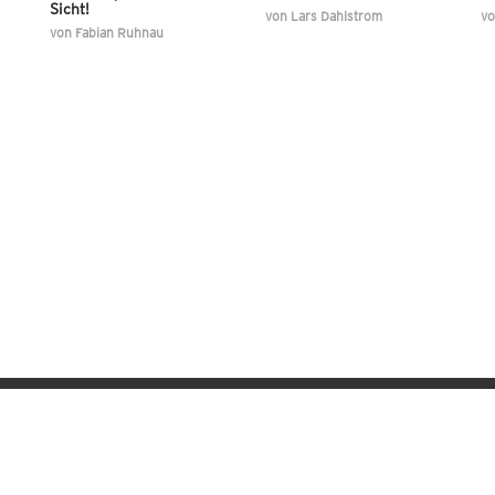
Sicht!
von
Lars Dahlstrom
v
von
Fabian Ruhnau
Wetter-Apps für iOS & Android
Datenschutz
Privacy-Manager
Kontakt
Impressum