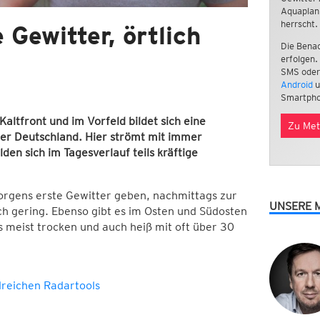
Aquaplan
herrscht.
 Gewitter, örtlich
Die Benac
erfolgen.
SMS oder
Android
u
Smartpho
ltfront und im Vorfeld bildet sich eine
Zu Met
er Deutschland. Hier strömt mit immer
en sich im Tagesverlauf teils kräftige
rgens erste Gewitter geben, nachmittags zur
UNSERE 
ch gering. Ebenso gibt es im Osten und Südosten
s meist trocken und auch heiß mit oft über 30
lreichen Radartools