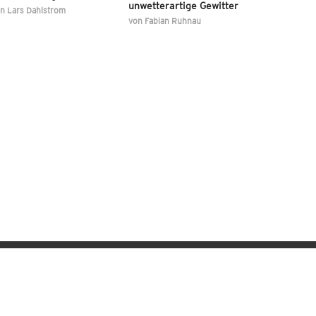
unwetterartige Gewitter
on
Lars Dahlstrom
von
Fabian Ruhnau