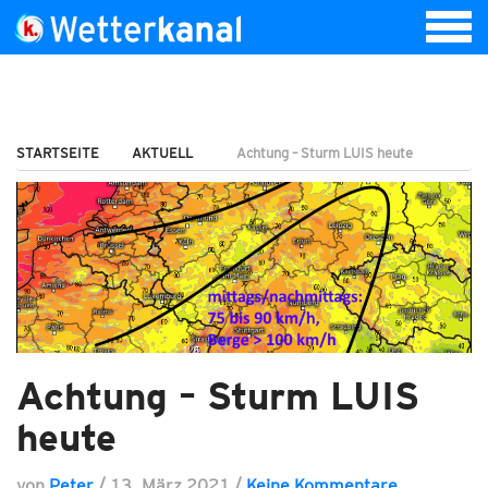
STARTSEITE
AKTUELL
Achtung – Sturm LUIS heute
Achtung – Sturm LUIS
heute
von
Peter
/
13. März 2021
/
Keine Kommentare