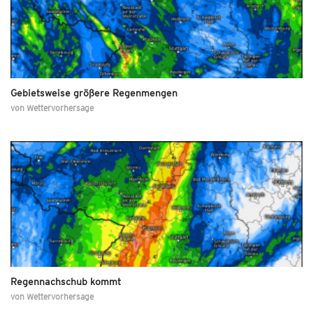
Gebietsweise größere Regenmengen
von
Wettervorhersage
Regennachschub kommt
von
Wettervorhersage