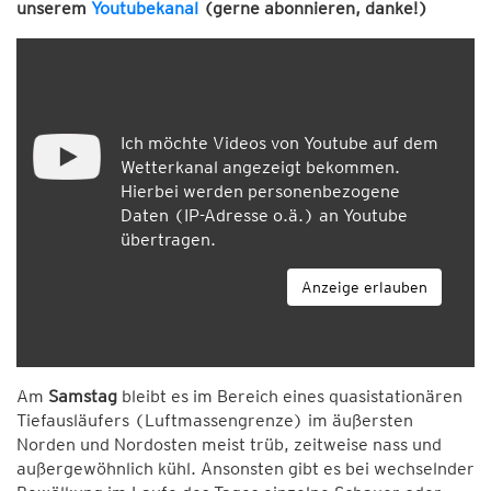
unserem
Youtubekanal
(gerne abonnieren, danke!)
Ich möchte Videos von Youtube auf dem
Wetterkanal angezeigt bekommen.
Hierbei werden personenbezogene
Daten (IP-Adresse o.ä.) an Youtube
übertragen.
Anzeige erlauben
Am
Samstag
bleibt es im Bereich eines quasistationären
Tiefausläufers (Luftmassengrenze) im äußersten
Norden und Nordosten meist trüb, zeitweise nass und
außergewöhnlich kühl. Ansonsten gibt es bei wechselnder