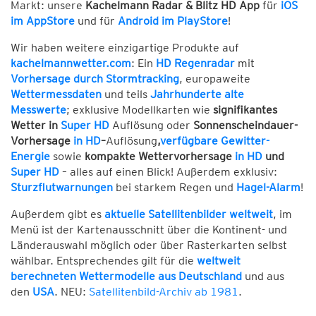
Markt: unsere
Kachelmann Radar & Blitz HD App
für
iOS
im AppStore
und für
Android im PlayStore
!
Wir haben weitere einzigartige Produkte auf
kachelmannwetter.com
: Ein
HD Regenradar
mit
Vorhersage durch Stormtracking
, europaweite
Wettermessdaten
und teils
Jahrhunderte alte
Messwerte
; exklusive Modellkarten wie
signifikantes
Wetter in
Super HD
Auflösung oder
Sonnenscheindauer-
Vorhersage
in HD
–
Auflösung
,
verfügbare Gewitter-
Energie
sowie
kompakte Wettervorhersage
in HD
und
Super HD
– alles auf einen Blick! Außerdem exklusiv:
Sturzflutwarnungen
bei starkem Regen und
Hagel-Alarm
!
Außerdem gibt es
aktuelle Satellitenbilder weltweit
, im
Menü ist der Kartenausschnitt über die Kontinent- und
Länderauswahl möglich oder über Rasterkarten selbst
wählbar. Entsprechendes gilt für die
weltweit
berechneten Wettermodelle aus Deutschland
und aus
den
USA
. NEU:
Satellitenbild-Archiv ab 1981
.