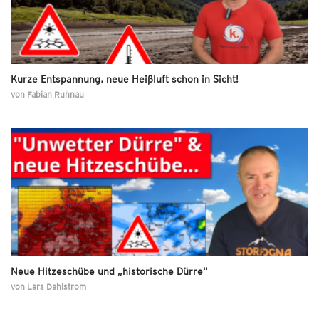
Kurze Entspannung, neue Heißluft schon in Sicht!
von
Fabian Ruhnau
Neue Hitzeschübe und „historische Dürre“
von
Lars Dahlstrom