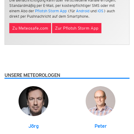
Die Benachrichtigung kann über verschiedene Kanäle erfolgen.
Standardmäßig per E-Mail, per kostenpflichtiger SMS oder mit
einem Abo der
Pflotsh Storm App
(für
Android
und
iOS
) auch
direkt per Pushnachricht auf dem Smartphone.
Zu Meteosafe.com
Zur Pflotsh Storm App
UNSERE METEOROLOGEN
Jörg
Peter