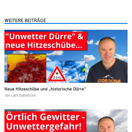
WEITERE BEITRÄGE
Neue Hitzeschübe und „historische Dürre“
von
Lars Dahlstrom