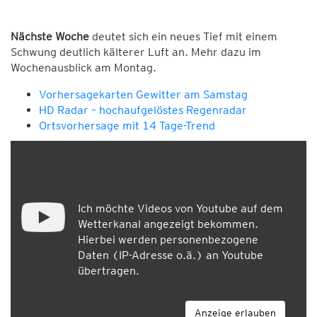
Nächste Woche
deutet sich ein neues Tief mit einem
Schwung deutlich kälterer Luft an. Mehr dazu im
Wochenausblick am Montag.
Vorhersagekarten Gewitter am Samstag
HD Radar – hochaufgelöstes Regenradar
Ortsvorhersage mit 14 Tage-Trend
Ich möchte Videos von Youtube auf dem
Wetterkanal angezeigt bekommen.
Hierbei werden personenbezogene
Daten (IP-Adresse o.ä.) an Youtube
übertragen.
Anzeige erlauben