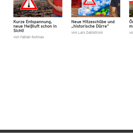
Kurze Entspannung,
Neue Hitzeschübe und
Ör
neue Heißluft schon in
„historische Dürre“
m
Sicht!
von
Lars Dahlstrom
v
von
Fabian Ruhnau