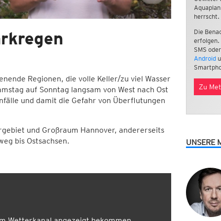
Aquaplan
herrscht.
arkregen
Die Benac
erfolgen.
SMS oder
Android
u
Smartpho
enende Regionen, die volle Keller/zu viel Wasser
Zu Met
Samstag auf Sonntag langsam von West nach Ost
enfälle und damit die Gefahr von Überflutungen
hrgebiet und Großraum Hannover, andererseits
weg bis Ostsachsen.
UNSERE 
em Wetterkanal angezeigt bekommen.