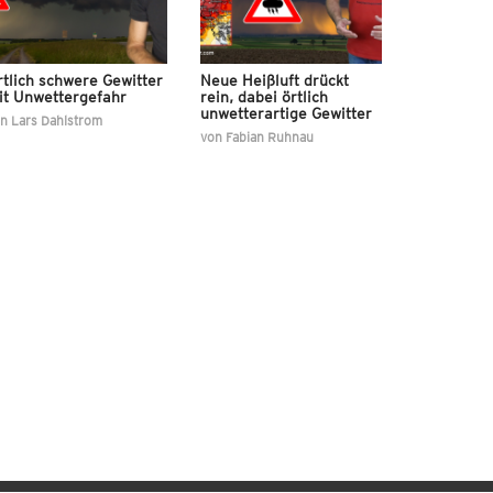
tlich schwere Gewitter
Neue Heißluft drückt
it Unwettergefahr
rein, dabei örtlich
unwetterartige Gewitter
on
Lars Dahlstrom
von
Fabian Ruhnau