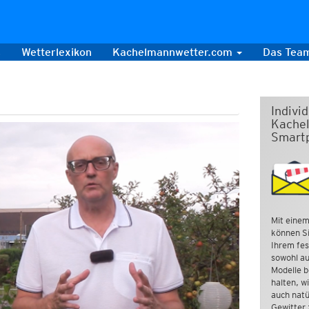
s
Wetterlexikon
Kachelmannwetter.com
Das Tea
Indivi
Kachel
Smart
Mit einem
können Si
Ihrem fes
sowohl au
Modelle b
halten, w
auch natü
Gewitter 