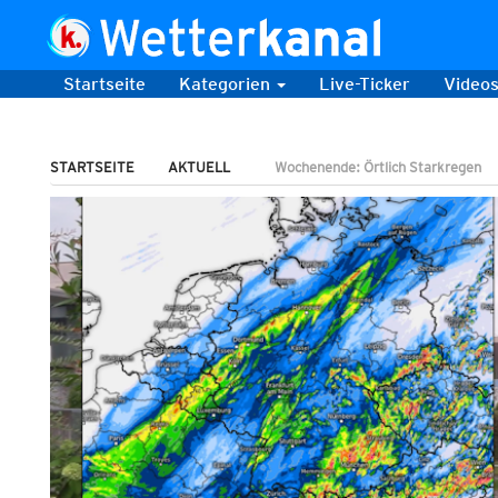
Startseite
Kategorien
Live-Ticker
Video
STARTSEITE
AKTUELL
Wochenende: Örtlich Starkregen