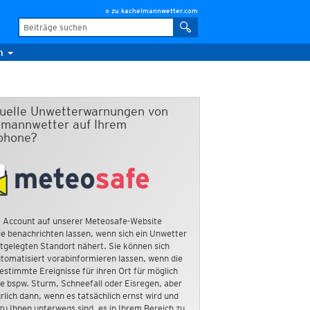
» zu kachelmannwetter.com
m
duelle Unwetterwarnungen von
mannwetter auf Ihrem
phone?
 Account auf unserer Meteosafe-Website
e benachrichten lassen, wenn sich ein Unwetter
tgelegten Standort nähert. Sie können sich
tomatisiert vorabinformieren lassen, wenn die
estimmte Ereignisse für ihren Ort für möglich
ie bspw. Sturm, Schneefall oder Eisregen, aber
rlich dann, wenn es tatsächlich ernst wird und
zu Ihnen unterwegs sind, es in Ihrem Bereich zu