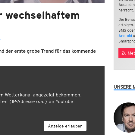
Aquaplan
herrscht.
r wechselhaftem
Die Benac
erfolgen.
SMS oder
Android
u
e
Smartpho
 und der erste grobe Trend für das kommende
Zu Met
UNSERE 
em Wetterkanal angezeigt bekommen.
en (IP-Adresse o.ä.) an Youtube
Anzeige erlauben