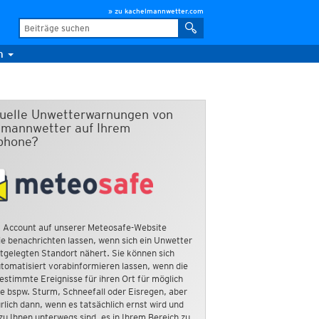
» zu kachelmannwetter.com
m
duelle Unwetterwarnungen von
mannwetter auf Ihrem
phone?
 Account auf unserer Meteosafe-Website
e benachrichten lassen, wenn sich ein Unwetter
tgelegten Standort nähert. Sie können sich
tomatisiert vorabinformieren lassen, wenn die
estimmte Ereignisse für ihren Ort für möglich
ie bspw. Sturm, Schneefall oder Eisregen, aber
rlich dann, wenn es tatsächlich ernst wird und
zu Ihnen unterwegs sind, es in Ihrem Bereich zu