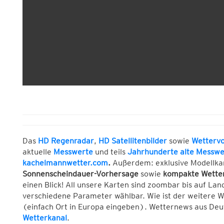
Das
HD Regenradar
,
HD Satellitenbilder
sowie
Wetterv
aktuelle
Messwerte
und teils
Jahrhunderte alte Messwe
kachelmannwetter.com
.
Außerdem: exklusive Modellka
Sonnenscheindauer-Vorhersage
sowie
kompakte Wette
einen Blick! All unsere Karten sind zoombar bis auf Lan
verschiedene Parameter wählbar. Wie ist der weitere 
(einfach Ort in Europa eingeben). Wetternews aus Deuts
Wetterkanal
.