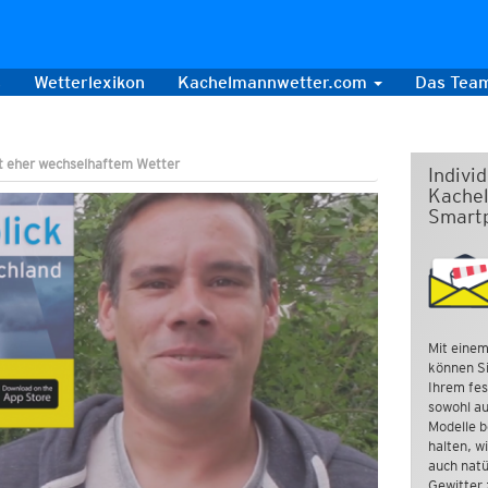
s
Wetterlexikon
Kachelmannwetter.com
Das Tea
t eher wechselhaftem Wetter
Indivi
Kachel
Smart
Mit einem
können Si
Ihrem fes
sowohl au
Modelle b
halten, w
auch natü
Gewitter 