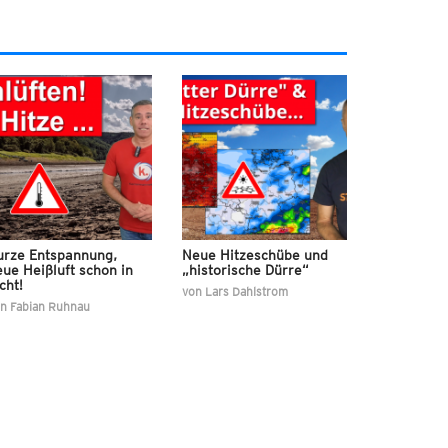
urze Entspannung,
Neue Hitzeschübe und
ue Heißluft schon in
„historische Dürre“
cht!
von
Lars Dahlstrom
on
Fabian Ruhnau