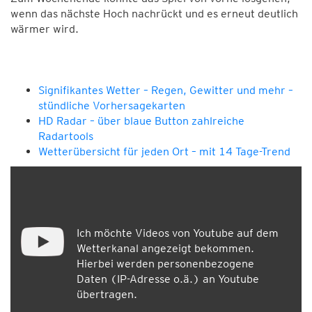
wenn das nächste Hoch nachrückt und es erneut deutlich
wärmer wird.
Signifikantes Wetter – Regen, Gewitter und mehr –
stündliche Vorhersagekarten
HD Radar – über blaue Button zahlreiche
Radartools
Wetterübersicht für jeden Ort – mit 14 Tage-Trend
Ich möchte Videos von Youtube auf dem
Wetterkanal angezeigt bekommen.
Hierbei werden personenbezogene
Daten (IP-Adresse o.ä.) an Youtube
übertragen.