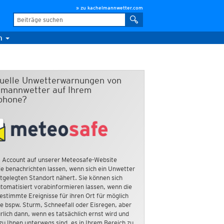
» zu kachelmannwetter.com
m
duelle Unwetterwarnungen von
mannwetter auf Ihrem
phone?
 Account auf unserer Meteosafe-Website
e benachrichten lassen, wenn sich ein Unwetter
tgelegten Standort nähert. Sie können sich
tomatisiert vorabinformieren lassen, wenn die
estimmte Ereignisse für ihren Ort für möglich
ie bspw. Sturm, Schneefall oder Eisregen, aber
rlich dann, wenn es tatsächlich ernst wird und
zu Ihnen unterwegs sind, es in Ihrem Bereich zu