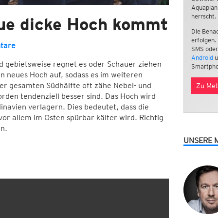
Aquaplan
herrscht.
ue dicke Hoch kommt
Die Benac
erfolgen.
tare
SMS oder
Android
u
nd gebietsweise regnet es oder Schauer ziehen
Smartpho
in neues Hoch auf, sodass es im weiteren
 der gesamten Südhälfte oft zähe Nebel- und
Zu Met
den tendenziell besser sind. Das Hoch wird
avien verlagern. Dies bedeutet, dass die
or allem im Osten spürbar kälter wird. Richtig
en.
UNSERE 