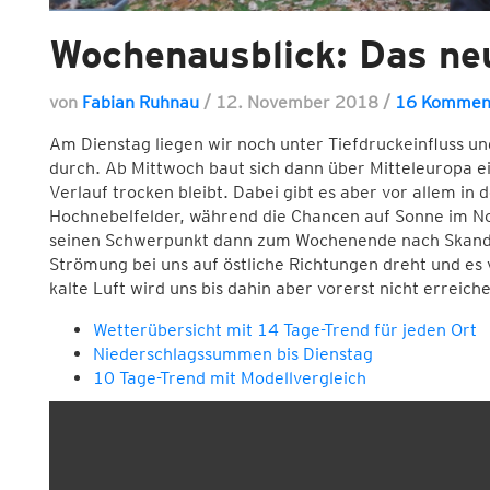
Wochenausblick: Das ne
von
Fabian Ruhnau
/
12. November 2018
/
16 Kommen
Am Dienstag liegen wir noch unter Tiefdruckeinfluss u
durch. Ab Mittwoch baut sich dann über Mitteleuropa e
Verlauf trocken bleibt. Dabei gibt es aber vor allem in
Hochnebelfelder, während die Chancen auf Sonne im Nor
seinen Schwerpunkt dann zum Wochenende nach Skandin
Strömung bei uns auf östliche Richtungen dreht und es v
kalte Luft wird uns bis dahin aber vorerst nicht erreich
Wetterübersicht mit 14 Tage-Trend für jeden Ort
Niederschlagssummen bis Dienstag
10 Tage-Trend mit Modellvergleich