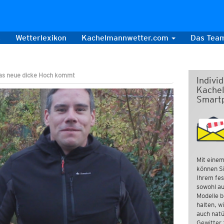
s
Wetterlexikon
Kachelmannwetter.com
Das Tea
as neue dicke Hoch kommt
Indivi
Kachel
Smart
Mit einem
können Si
Ihrem fes
sowohl au
Modelle b
halten, w
auch natü
Gewitter 