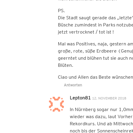
PS.
Die Stadt saugt gerade das „letzt
Büsche zumindest in Parks notzu
jetzt vertrocknet / tot ist !
Mal was Positives, naja, gestern a
große, rote, süße Erdbeere (Genu
geerntet und blühen tut sie auch n
Blüten.
Ciao und Allen das Beste wünsche
Antworten
Lepton81
12. NOVEMBER 2018
In Nürnberg sogar nur 1,0mm
wieder was dazu, laut Vorhe
Rekordkurs. Und ab Mittwoch
noch bis der Sonnenscheinre