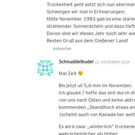
Trockenheit geht setzt sich nun abermals
Schwelgen wir mal in Erinnerungen:
Mitte November 1983 gab es eine starke
strahlender Sonnenschein und dazu tief
Davon sind wir dieses Jahr noch sehr we
Besten Gruß aus dem Gießener Land!
Antworten
Schnuddelbudel
12. NOVEMBER 2018
Mal Zeit
Bis jetzt uii 5,6 mm im November.
Ich glaube / hoffe das sich durch 
von uns nach Osten und keine abtr
kommenden „Skandihoch etwas an 
(scheint auch von Kanada her wei
Es wird zwar „winterlich“ trockener
wahrscheinlicher als bisher.