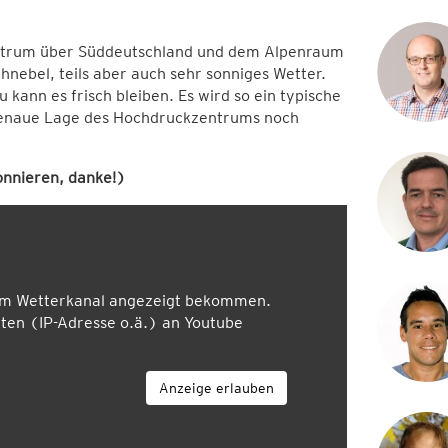
Zentrum über Süddeutschland und dem Alpenraum
chnebel, teils aber auch sehr sonniges Wetter.
 kann es frisch bleiben. Es wird so ein typische
e genaue Lage des Hochdruckzentrums noch
nnieren, danke!)
em Wetterkanal angezeigt bekommen.
en (IP-Adresse o.ä.) an Youtube
Anzeige erlauben