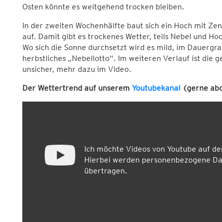
Osten könnte es weitgehend trocken bleiben.
In der zweiten Wochenhälfte baut sich ein Hoch mit 
auf. Damit gibt es trockenes Wetter, teils Nebel und Ho
Wo sich die Sonne durchsetzt wird es mild, im Dauergrau
herbstliches „Nebellotto“. Im weiteren Verlauf ist di
unsicher, mehr dazu im Video.
Der Wettertrend auf unserem
Youtubekanal
(gerne abo
Ich möchte Videos von Youtube auf d
Hierbei werden personenbezogene Dat
übertragen.