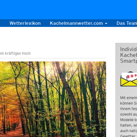
s
Wetterlexikon
Kachelmannwetter.com
Das Tea
Indivi
in kräftiges Hoch
Kachel
Smart
Mit einem
können Si
Ihrem fes
sowohl au
Modelle b
halten, w
auch natü
Gewitter 