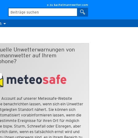
» zu kachelmannwetter.com
m
duelle Unwetterwarnungen von
mannwetter auf Ihrem
phone?
 Account auf unserer Meteosafe-Website
e benachrichten lassen, wenn sich ein Unwetter
tgelegten Standort nähert. Sie können sich
tomatisiert vorabinformieren lassen, wenn die
estimmte Ereignisse für ihren Ort für möglich
ie bspw. Sturm, Schneefall oder Eisregen, aber
rlich dann, wenn es tatsächlich ernst wird und
zu Ihnen unterwegs sind, es in Ihrem Bereich zu