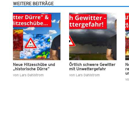
WEITERE BEITRÄGE
Neue Hitzeschübe und
Örtlich schwere Gewitter
Ne
„historische Dürre“
mit Unwettergefahr
re
u
von
Lars Dahlstrom
von
Lars Dahlstrom
v