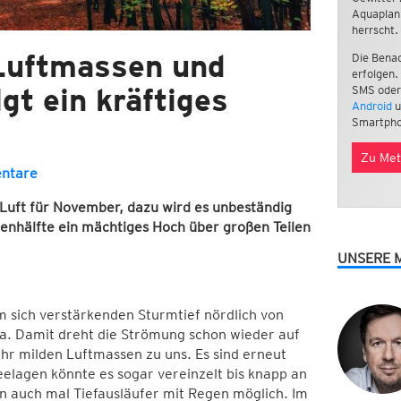
Aquaplan
herrscht.
 Luftmassen und
Die Benac
erfolgen.
gt ein kräftiges
SMS oder
Android
u
Smartpho
Zu Met
ntare
 Luft für November, dazu wird es unbeständig
henhälfte ein mächtiges Hoch über großen Teilen
UNSERE 
m sich verstärkenden Sturmtief nördlich von
a. Damit dreht die Strömung schon wieder auf
r milden Luftmassen zu uns. Es sind erneut
elagen könnte es sogar vereinzelt bis knapp an
n auch mal Tiefausläufer mit Regen möglich. Im