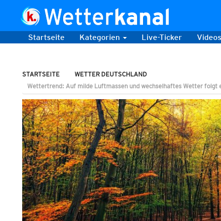
Startseite
Kategorien
Live-Ticker
Video
STARTSEITE
WETTER DEUTSCHLAND
Wettertrend: Auf milde Luftmassen und wechselhaftes Wetter folgt e