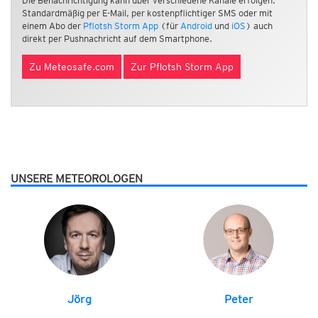
Die Benachrichtigung kann über verschiedene Kanäle erfolgen.
Standardmäßig per E-Mail, per kostenpflichtiger SMS oder mit
einem Abo der
Pflotsh Storm App
(für
Android
und
iOS
) auch
direkt per Pushnachricht auf dem Smartphone.
Zu Meteosafe.com
Zur Pflotsh Storm App
UNSERE METEOROLOGEN
Jörg
Peter