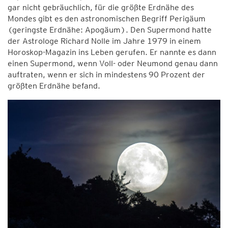
gar nicht gebräuchlich, für die größte Erdnähe des
Mondes gibt es den astronomischen Begriff Perigäum
(geringste Erdnähe: Apogäum). Den Supermond hatte
der Astrologe Richard Nolle im Jahre 1979 in einem
Horoskop-Magazin ins Leben gerufen. Er nannte es dann
einen Supermond, wenn Voll- oder Neumond genau dann
auftraten, wenn er sich in mindestens 90 Prozent der
größten Erdnähe befand.