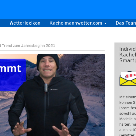
s
Wetterlexikon
Kachelmannwetter.com
Das Tea
nd Trend zum Jahresbeginn 2021
Indivi
Kachel
Smart
Mit einem
können Si
Ihrem fes
sowohl au
Modelle b
halten, w
auch natü
Gewitter 