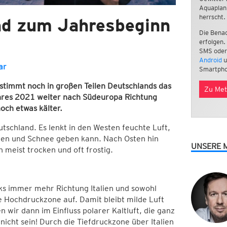
Aquaplan
herrscht.
end zum Jahresbeginn
Die Benac
erfolgen.
SMS oder
Android
u
ar
Smartpho
stimmt noch in großen Teilen Deutschlands das
Zu Met
hres 2021 weiter nach Südeuropa Richtung
noch etwas kälter.
utschland. Es lenkt in den Westen feuchte Luft,
en und Schnee geben kann. Nach Osten hin
UNSERE 
 meist trocken und oft frostig.
ks immer mehr Richtung Italien und sowohl
e Hochdruckzone auf. Damit bleibt milde Luft
 wir dann im Einfluss polarer Kaltluft, die ganz
nicht sein! Durch die Tiefdruckzone über Italien