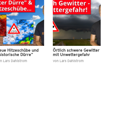
eue Hitzeschübe und
Örtlich schwere Gewitter
istorische Dürre“
mit Unwettergefahr
on
Lars Dahlstrom
von
Lars Dahlstrom