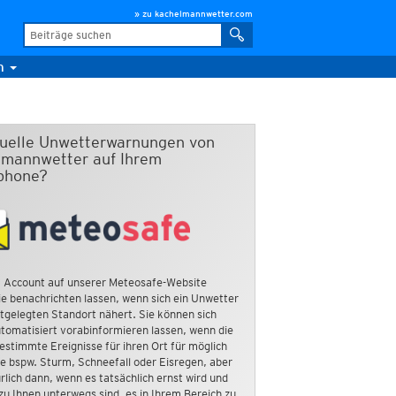
» zu kachelmannwetter.com
m
duelle Unwetterwarnungen von
mannwetter auf Ihrem
phone?
 Account auf unserer Meteosafe-Website
e benachrichten lassen, wenn sich ein Unwetter
tgelegten Standort nähert. Sie können sich
tomatisiert vorabinformieren lassen, wenn die
estimmte Ereignisse für ihren Ort für möglich
ie bspw. Sturm, Schneefall oder Eisregen, aber
rlich dann, wenn es tatsächlich ernst wird und
zu Ihnen unterwegs sind, es in Ihrem Bereich zu