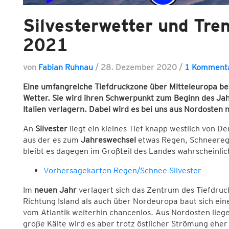
Silvesterwetter und Tr
2021
von
Fabian Ruhnau
/
28. Dezember 2020
/
1 Komment
Eine umfangreiche Tiefdruckzone über Mitteleuropa be
Wetter. Sie wird ihren Schwerpunkt zum Beginn des Ja
Italien verlagern. Dabei wird es bei uns aus Nordosten 
An
Silvester
liegt ein kleines Tief knapp westlich von De
aus der es zum
Jahreswechsel
etwas Regen, Schneereg
bleibt es dagegen im Großteil des Landes wahrscheinlich
Vorhersagekarten Regen/Schnee Silvester
Im
neuen Jahr
verlagert sich das Zentrum des Tiefdruc
Richtung Island als auch über Nordeuropa baut sich ein
vom Atlantik weiterhin chancenlos. Aus Nordosten liegen
große Kälte wird es aber trotz östlicher Strömung eher 