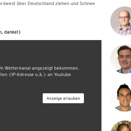
ordwest über Deutschland ziehen und Schnee
, danke!)
em Wetterkanal angezeigt bekommen.
en (IP-Adresse o.ä.) an Youtube
Anzeige erlauben