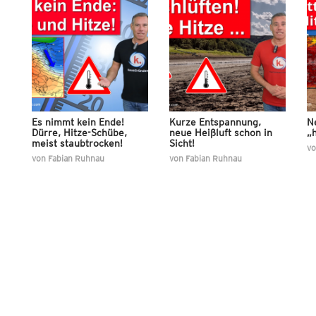
Es nimmt kein Ende!
Kurze Entspannung,
N
Dürre, Hitze-Schübe,
neue Heißluft schon in
„h
meist staubtrocken!
Sicht!
v
von
Fabian Ruhnau
von
Fabian Ruhnau