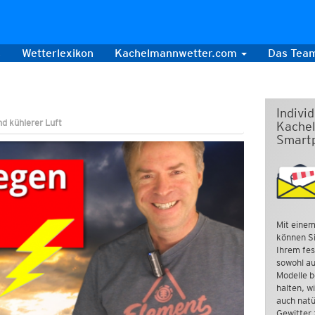
s
Wetterlexikon
Kachelmannwetter.com
Das Tea
Indivi
d kühlerer Luft
Kachel
Smart
Mit einem
können Si
Ihrem fes
sowohl au
Modelle b
halten, w
auch natü
Gewitter 