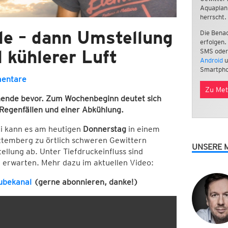
Aquaplan
herrscht.
e – dann Umstellung
Die Benac
erfolgen.
 kühlerer Luft
SMS oder
Android
u
Smartpho
entare
Zu Met
ende bevor. Zum Wochenbeginn deutet sich
 Regenfällen und einer Abkühlung.
ei kann es am heutigen
Donnerstag
in einem
ttemberg zu örtlich schweren Gewittern
UNSERE 
ellung ab. Unter Tiefdruckeinfluss sind
u erwarten. Mehr dazu im aktuellen Video:
ubekanal
(gerne abonnieren, danke!)