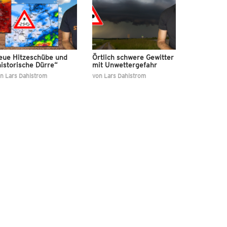
eue Hitzeschübe und
Örtlich schwere Gewitter
istorische Dürre“
mit Unwettergefahr
on
Lars Dahlstrom
von
Lars Dahlstrom