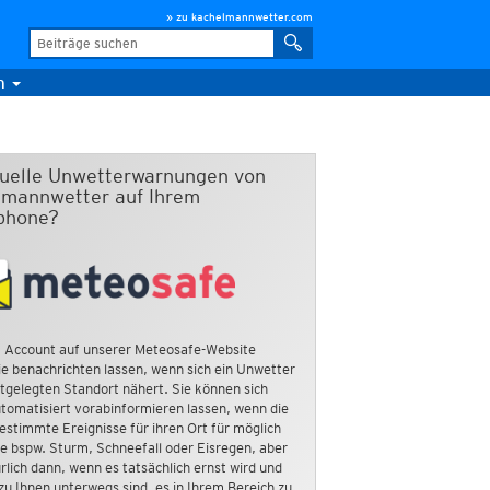
» zu kachelmannwetter.com
m
duelle Unwetterwarnungen von
mannwetter auf Ihrem
phone?
 Account auf unserer Meteosafe-Website
e benachrichten lassen, wenn sich ein Unwetter
tgelegten Standort nähert. Sie können sich
tomatisiert vorabinformieren lassen, wenn die
estimmte Ereignisse für ihren Ort für möglich
ie bspw. Sturm, Schneefall oder Eisregen, aber
rlich dann, wenn es tatsächlich ernst wird und
zu Ihnen unterwegs sind, es in Ihrem Bereich zu