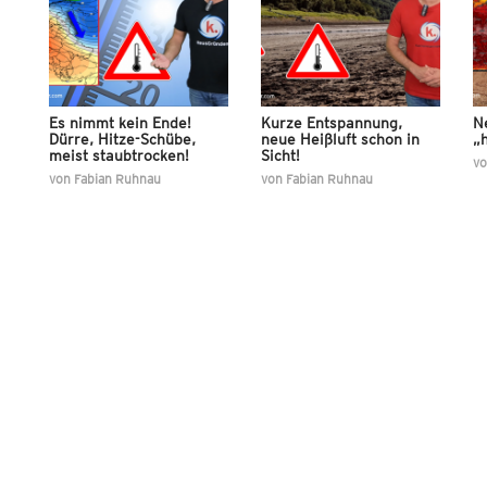
Es nimmt kein Ende!
Kurze Entspannung,
N
Dürre, Hitze-Schübe,
neue Heißluft schon in
„h
meist staubtrocken!
Sicht!
v
von
Fabian Ruhnau
von
Fabian Ruhnau